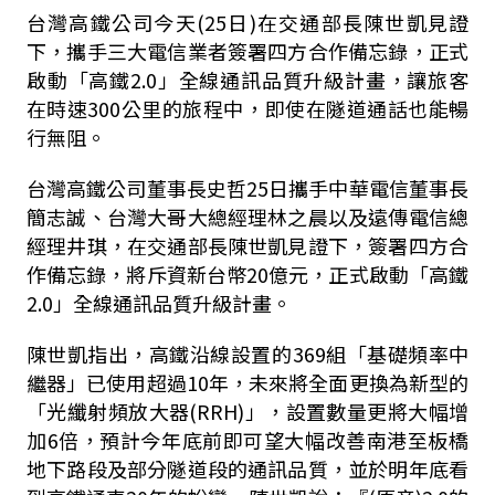
台灣高鐵公司今天
(25
日
)
在交通部長陳世凱見證
下，攜手三大電信業者簽署四方合作備忘錄，正式
啟動「高鐵
2.0
」全線通訊品質升級計畫，讓旅客
在時速
300
公里的旅程中，即使在隧道通話也能暢
行無阻。
台灣高鐵公司董事長史哲
25
日攜手中華電信董事長
簡志誠、台灣大哥大總經理林之晨以及遠傳電信總
經理井琪，在交通部長陳世凱見證下，簽署四方合
作備忘錄，將斥資新台幣
20
億元，正式啟動「高鐵
2.0
」全線通訊品質升級計畫。
陳世凱指出，高鐵沿線設置的
369
組「基礎頻率中
繼器」已使用超過
10
年，未來將全面更換為新型的
「光纖射頻放大器
(RRH)
」，設置數量更將大幅增
加
6
倍，預計今年底前即可望大幅改善南港至板橋
地下路段及部分隧道段的通訊品質，並於明年底看