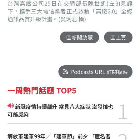
台灣高鐵公司25日在交通部長陳世凱(左3)見證
下，攜手三大電信業者正式啟動「高鐵2.0」全線
通訊品質升級計畫。(吳琍君 攝)
回新聞總覽
回上頁
Podcasts URL 訂閱複製
一周熱門話題 TOP5
1
新冠疫情持續飆升 常見八大症狀 沒發燒也
可能感染
解放軍建軍99年／「建軍節」前夕 「匿名者