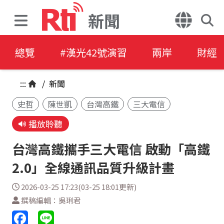
新聞
總覽
#漢光42號演習
兩岸
財經
:::
/
新聞
史哲
陳世凱
台灣高鐵
三大電信
播放聆聽
台灣高鐵攜手三大電信 啟動「高鐵
2.0」全線通訊品質升級計畫
2026-03-25 17:23(03-25 18:01更新)
撰稿編輯：吳琍君