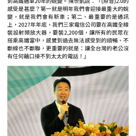
到高鐵通車
20
年的蛻變。陳世凱說：『
(
原音
)2.0
的
感受是甚麼？第一就是明年我們會迎接最重大的蛻
變，就是我們會有新車；第二、最重要的是通訊
上，
2027
年年底，我們三家電信公司要在高鐵全線
裝設射頻放大器，要裝
2,200
個，讓所有的民眾在
搭乘高鐵當中，感覺到過去無法感受到的順暢、不
斷線也不斷聯，更重要的就是：讓全台灣的老公沒
有任何藉口接不到太太的電話！』