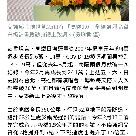
交通部長陳世凱25日在「高鐵2.0」全線通訊品質
升級計畫啟動典禮上致詞。(吳琍君 攝)
史哲坦言，高鐵日均運量從
2007
年通車元年的
4
萬
逐步成長到
6
萬、
14
萬，
COVID-19
疫情期間再掉到
18
、
19
萬；但從去年
8
月起，每隔兩個月就破一次
紀錄，今年
2
月再成長到
24.1
萬；上週五、六、日
更因為台北、高雄都有演唱會，導致每天搭乘人次
都突破
30
萬，而且預估這樣的榮景將持續到明年
中、高鐵新車上路後才可望紓解。
由於高鐵全長
350
公里，行經
52
座地下段及隧道，
總計
68
公里處於網路通訊的弱點，今年
2
月
13
日優
先完成台北
-
板橋
1.5
公里區間的測試，不僅通訊品
質從
2
格提升到
5
格，下載速度也提升了
1.5
倍至
2