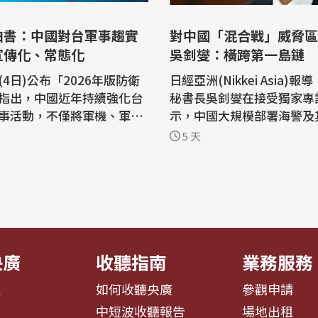
白書：中國對台軍事趨實
對中國「混合戰」威脅區
宣傳化、常態化
吳釗燮：橫跨第一島鏈
4日)公布「2026年版防衛
日經亞洲(Nikkei Asia)
指出，中國近年持續強化台
秘書長吳釗燮在接受獨家專
事活動，不僅將軍機、軍艦
示，中國大規模部署海警及
化，更透過大規模軍演，持
隻，藉此強化領土主張並將
5 天
加壓力。白皮書分析，此舉
行為重新包裝為例行執法已
打擊賴清德政府、牽制美國
挑戰，而且受影響的不只是台
安全合作，以及加劇台灣社
是吳釗燮自2年多前出任國
國
長後，罕見地首次接受國際
任研究官杉浦康之的分析指
問。他表示，中國構成的威
整個地區...
央廣
收聽指南
業務服務
息
如何收聽央廣
參觀申請
告
中短波收聽報告
場地出租