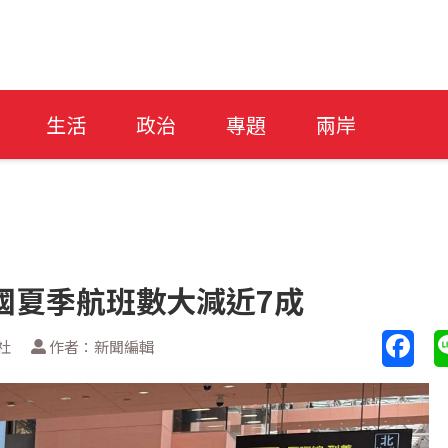
生活
政治
專題
兩岸
國夏季航班數大減近7成
社
作者：新聞編輯