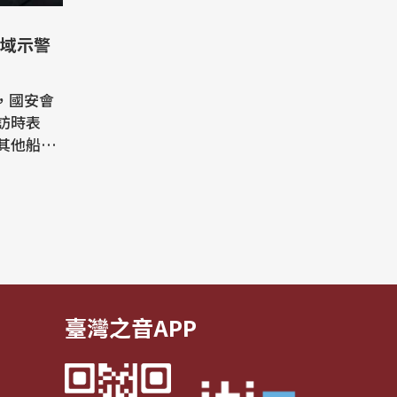
域示警
報導，國安會
訪時表
其他船
海上侵略
帶來新的
灣。 這
安會秘書
媒體訪
脅是針對
臺灣之音APP