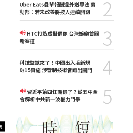
2
Uber Eats疊單報酬違外送專法 勞
動部：若未改善將按人連續開罰
3
HTC打造虛擬偶像 台灣娛樂首闢
新賽道
4
科技監獄來了！中國出入境新規
9/15實施 涉管制技術者難出國門
5
習近平第四任期穩了？從五中全
會解析中共新一波權力鬥爭
訪