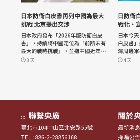
日本防衛白皮書再列中國為最大
日防衛
挑戰 北京提出交涉
戰化、
日本政府發布「2026年版防衛白皮
日本今天(
書」，持續將中國定位為「前所未有
白皮書」
最大的戰略挑戰」，並指中國近年持
灣周邊軍
續強化台灣周邊軍事活動。中國外交
部署常態
3 天
4 天
部今天(5日)表示強烈不滿，已向日本
續對台施
提出外交交涉。 據陸媒環球網報導，
主要在於
日本政府昨天發布「2026年版防衛白
深化對台
皮書」，日媒提問中國外交部對此有
會分裂。 白皮書引用防衛研究所中
何評論。 中國外交部發言人林劍今天
研究室主
表...
出，中...
聯繫央廣
關於
:::
臺北市104中山區北安路55號
最新消
TEL : 886-2-28856168
採購公