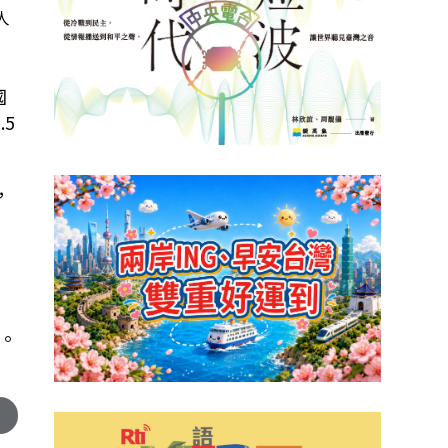
人
國
5
，
。