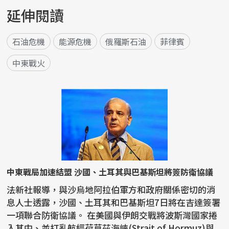
延伸閱讀
石油危機
能源危機
俄羅斯石油
菲律賓
中東戰火
中東戰局加速結盟 沙國、土耳其與巴基斯坦將簽防衛協議
法新社報導，與沙烏地阿拉伯軍方和政府關係密切的消
息人士透露，沙國、土耳其和巴基斯坦7日將在吉達簽署
一項聯合防衛協議。 在美國與伊朗交戰將波斯灣國家捲
入其中、並打亂航經荷莫茲海峽(Strait of Hormuz)與