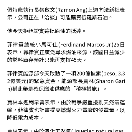
佩特龍執行長蔡啟文(Ramon Ang)上週向法新社表
示，公司正在「洽談」可能購買俄羅斯石油。
他今天拒絕證實這批原油的抵達。
菲律賓總統小馬可仕(Ferdinand Marcos Jr.)25日
表示，菲律賓正廣泛尋求燃油來源，該國日益減少
的燃料庫存預計只能再支撐45天。
菲律賓能源部今天啟動了一項200億披索(peso, 3.3
2億美元)的緊急資金，能源部長賈林(Sharon Gari
n)稱此舉是確保燃油供應的「積極措施」。
賈林本週稍早曾表示，由於戰爭嚴重擾亂天然氣運
輸，菲律賓也計畫提高燃煤火力電廠的發電量，以
降低電力成本。
賈林表示，由於液化天然氣(liquefied natural gas,