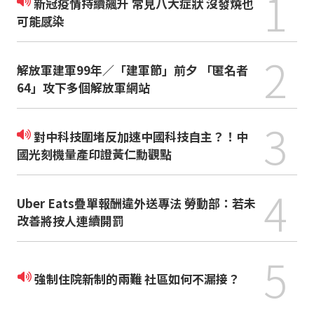
1
新冠疫情持續飆升 常見八大症狀 沒發燒也
可能感染
2
解放軍建軍99年／「建軍節」前夕 「匿名者
64」攻下多個解放軍網站
3
對中科技圍堵反加速中國科技自主？！中
國光刻機量產印證黃仁勳觀點
4
Uber Eats疊單報酬違外送專法 勞動部：若未
改善將按人連續開罰
5
強制住院新制的兩難 社區如何不漏接？