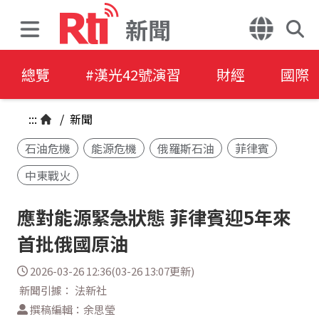
新聞
總覽
#漢光42號演習
財經
國際
:::
/
新聞
石油危機
能源危機
俄羅斯石油
菲律賓
中東戰火
應對能源緊急狀態 菲律賓迎5年來
首批俄國原油
2026-03-26 12:36(03-26 13:07更新)
新聞引據： 法新社
撰稿編輯：余思瑩