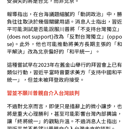
受損失的將是台北，而非北京。
報導指出，在台海議題細膩的「動詞政治」中，勝
負往往取決於幾個關鍵用語。消息人士指出，習近
平可能測試是否能說服川普將「不支持台灣獨立」
(does not support)
改為「反對台灣獨立」
(oppo
se)
。此外，他也可能推動將美方長期主張的「和
平解決」改為北京偏好的「和平統一」。
這種嘗試早在
2023
年在舊金山舉行的拜習會上已有
類似行動，習近平當時曾要求美方「支持中國和平
統一」，但並未被拜登政府接受。
習並不願川普親自介入台灣談判
不過對北京而言，即便只是措辭上的微小讓步，也
將是重大心理勝利，甚至可能影響台灣內部輿論，
讓「終將統一」的觀點升溫。不過消息人士指出，
習近平並不希望川普親自介入台灣未來的談判。