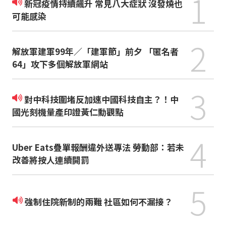
1
新冠疫情持續飆升 常見八大症狀 沒發燒也
可能感染
2
解放軍建軍99年／「建軍節」前夕 「匿名者
64」攻下多個解放軍網站
3
對中科技圍堵反加速中國科技自主？！中
國光刻機量產印證黃仁勳觀點
4
Uber Eats疊單報酬違外送專法 勞動部：若未
改善將按人連續開罰
5
強制住院新制的兩難 社區如何不漏接？