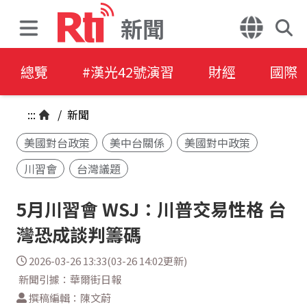
新聞
總覽
#漢光42號演習
財經
國際
:::
/
新聞
美國對台政策
美中台關係
美國對中政策
川習會
台灣議題
5月川習會 WSJ：川普交易性格 台
灣恐成談判籌碼
2026-03-26 13:33(03-26 14:02更新)
新聞引據：華爾街日報
撰稿編輯：陳文蔚