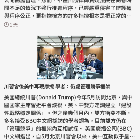
間不足的情況下強行推進程序，已經嚴重侵害了辯護權
與程序公正，更指控檢方的許多指控根本是把正常的宗
教活動...
1 天
川習會後美中再現摩擦 學者：仍處管理競爭框架
美國總統川普(Donald Trump)今年5月訪問北京，與中
國國家主席習近平會談後，美、中雙方定調建立「建設
性戰略穩定關係」。但之後幾個月內，雙方衝突不斷，
多名接受BBC中文網採訪的學者認為，目前雙方仍在
「管理競爭」的框架內互相試探。 英國廣播公司(BBC)
中文網指出，自5月北京川習會以來，美中互動似乎呈現