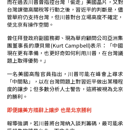
而在過去川普曾指控台灣「偷走」美國晶片，又對
台灣課徵高關稅等行動之後，習近平的判斷是，儘
管華府仍支持台灣，但川普對台立場高度不確定，
使北京有操作空間。
曾任拜登政府副國務卿、現為華府顧問公司亞洲集
團董事長的康貝爾
(Kurt Campbell)
表示：「中國
現在更有準備，也更好奇如何利用川普，在台灣議
題上取得優勢。」
一名美國高階官員指出，川普可能在峰會上尋求
「中間點」，以在台灣問題上對習近平做出某種程
度的讓步；但多數分析人士警告，這將被視為北京
的勝利。
即便讓美方措辭上讓步 也是北京勝利
報導強調，若川普將台灣納入談判籌碼，最可能承