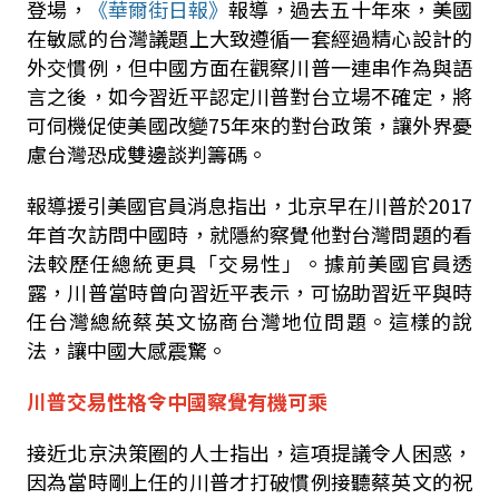
登場，
《華爾街日報》
報導，過去五十年來，美國
在敏感的台灣議題上大致遵循一套經過精心設計的
外交慣例，但中國方面在觀察川普一連串作為與語
言之後，如今習近平認定川普對台立場不確定，將
可伺機促使美國改變
75
年來的對台政策，讓外界憂
慮台灣恐成雙邊談判籌碼。
報導援引美國官員消息指出，北京早在川普於
2017
年首次訪問中國時，就隱約察覺他對台灣問題的看
法較歷任總統更具「交易性」。據前美國官員透
露，川普當時曾向習近平表示，可協助習近平與時
任台灣總統蔡英文協商台灣地位問題。這樣的說
法，讓中國大感震驚。
川普交易性格令中國察覺有機可乘
接近北京決策圈的人士指出，這項提議令人困惑，
因為當時剛上任的川普才打破慣例接聽蔡英文的祝