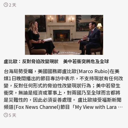
「一邊...
2 天
盧比歐：反對脅迫改變現狀 美中若衝突將危及全球
台海局勢受矚，美國國務卿盧比歐(Marco Rubio)在美
媒1日晚間播出的節目專訪中表示，不支持現狀有任何改
變，反對任何形式的脅迫性改變現狀行為；美中若發生
衝突，無論是經濟或軍事上，對兩國乃至全球而言都將
是災難性的，因此必須妥善處理。 盧比歐接受福斯新聞
頻道(Fox News Channel)節目「My View with Lara Tr
ump」...
5 天