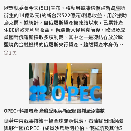
歐盟執委會今天(5日)宣布，將動用被凍結俄羅斯資產所
衍生的14億歐元(約新台幣522億元)利息收益，用於援助
烏克蘭。據統計，自俄羅斯資產被凍結以來，已累計產
生80億歐元利息收益。 俄羅斯入侵烏克蘭後，歐盟及成
員國對俄羅斯採取多項制裁，其中之一是凍結存放於歐
盟境內金融機構的俄羅斯央行資產。雖然資產本身仍
處...
1 天
OPEC+料續增產 產能受限與新配額談判恐添變數
隨著中東戰事持續干擾全球能源供應，石油輸出國組織
與夥伴國(OPEC+)成員沙烏地阿拉伯、俄羅斯及其他5