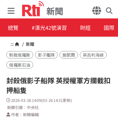
新聞
總覽
#漢光42號演習
財經
國際
:::
/
新聞
制裁俄羅斯
影子艦隊
施凱爾
英吉利海峽
俄羅斯石油
封殺俄影子船隊 英授權軍方攔截扣
押船隻
2026-03-26 14:09(03-26 14:31更新)
新聞引據：中央社
作者：新聞編輯