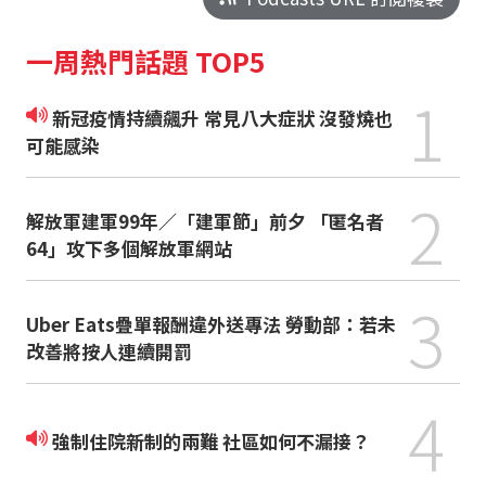
一周熱門話題 TOP5
1
新冠疫情持續飆升 常見八大症狀 沒發燒也
可能感染
2
解放軍建軍99年／「建軍節」前夕 「匿名者
64」攻下多個解放軍網站
3
Uber Eats疊單報酬違外送專法 勞動部：若未
改善將按人連續開罰
4
強制住院新制的兩難 社區如何不漏接？