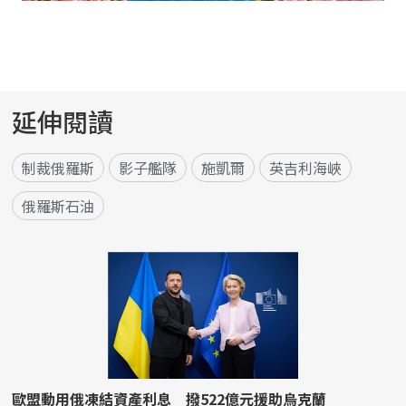
延伸閱讀
制裁俄羅斯
影子艦隊
施凱爾
英吉利海峽
俄羅斯石油
歐盟動用俄凍結資產利息 撥522億元援助烏克蘭