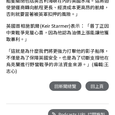
船隻關閉包括英吉利海峽在內的英國水域。這將迫
使營運商轉向航程更長、經濟成本更高昂的航線，
否則就要冒著被英軍扣押的風險。」
英國首相施凱爾(Keir Starmer)表示：「普丁正因
中東戰爭見獵心喜，因為他認為油價上漲能讓他獲
取暴利。」
「這就是為什麼我們將更強力打擊他的影子船隊，
不僅是為了保障英國安全，也是為了切斷支撐他在
烏克蘭進行野蠻戰爭的非法資金來源。」(編輯:王
志心)
回新聞總覽
回上頁
Podcasts URL 訂閱複製