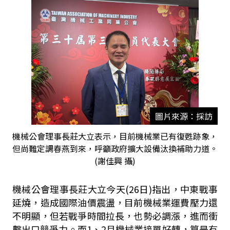
圖片來源：採訪
機械公會理事長莊大立表示，目前機械業已有復甦跡象，
但尚難定調春燕到來，呼籲政府擴大設備汰換補助力道。
(謝佳興 攝)
機械公會理事長
莊大立
今天(26日)指出，中東戰事
延燒，造成國際油價震盪，目前機械業運費壓力還
不明顯，但若戰爭時間拉長，也勢必調漲，進而衝
擊出口競爭力。而1、2月機械業接單好轉，算是有