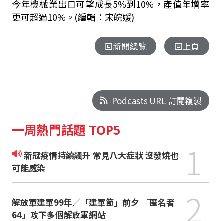
今年機械業出口可望成長5%到10%，產值年增率
更可超過10%。(編輯：宋皖媛)
回新聞總覽
回上頁
Podcasts URL 訂閱複製
一周熱門話題 TOP5
1
新冠疫情持續飆升 常見八大症狀 沒發燒也
可能感染
2
解放軍建軍99年／「建軍節」前夕 「匿名者
64」攻下多個解放軍網站