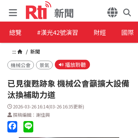
新聞
總覽
#漢光42號演習
財經
國際
:::
/
新聞
播放聆聽
機械公會
景氣
已見復甦跡象 機械公會籲擴大設備
汰換補助力道
2026-03-26 16:14(03-26 16:35更新)
撰稿編輯：謝佳興