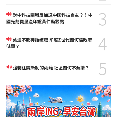
3
對中科技圍堵反加速中國科技自主？！中
國光刻機量產印證黃仁勳觀點
4
莫迪不敗神話破滅 印度Z世代如何逼政府
低頭？
5
強制住院新制的兩難 社區如何不漏接？