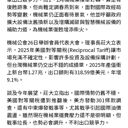
復甦跡象，但尚難定調春燕到來，面對國際政經局
勢等變數，機械業仍正面看待景氣，他並呼籲政府
擴大設備汰舊換新以及增購減碳與智慧機械設備的
補助力道，為機械業復甦增添柴火。
機械公會26日舉辦會員代表大會。理事長莊大立表
示，2025年美國對等關稅(Reciprocal Tariff)讓市
場充滿不確定性，影響許多投資及設備採購計劃，
但台灣機械業仍交出不錯的成績單，2025年產值衝
上新台幣1.27兆，出口額則有318.59億美元，年增
9.1%。
談及今年展望，莊大立指出，國際情勢仍舊不穩，
美國對等關稅遭到推翻後，美方發動301條款調
查，還有中東爆發戰事等，尤其戰爭引起國際油價
震盪，雖然現在機械業運費壓力還不是很明顯，但
戰事拉長，也勢必會調升，不利出口競爭力。