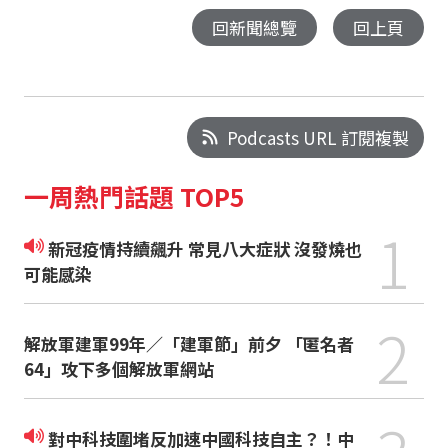
回新聞總覽
回上頁
Podcasts URL 訂閱複製
一周熱門話題 TOP5
1
新冠疫情持續飆升 常見八大症狀 沒發燒也
可能感染
2
解放軍建軍99年／「建軍節」前夕 「匿名者
64」攻下多個解放軍網站
對中科技圍堵反加速中國科技自主？！中