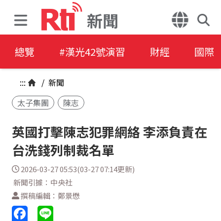
新聞
總覽
#漢光42號演習
財經
國際
:::
/
新聞
太子集團
陳志
英國打擊陳志犯罪網絡 李添負責在
台洗錢列制裁名單
2026-03-27 05:53(03-27 07:14更新)
新聞引據：中央社
撰稿編輯：鄭景懋