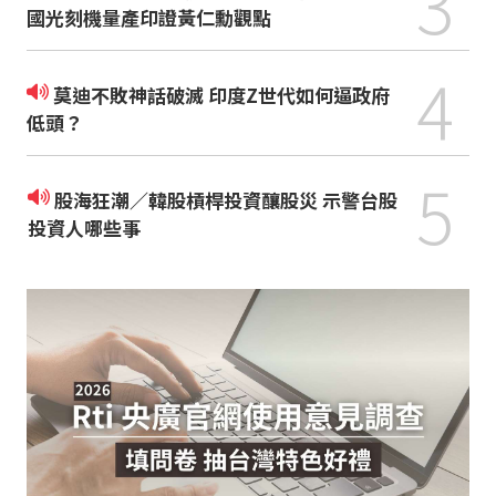
3
國光刻機量產印證黃仁勳觀點
4
莫迪不敗神話破滅 印度Z世代如何逼政府
低頭？
5
股海狂潮／韓股槓桿投資釀股災 示警台股
投資人哪些事