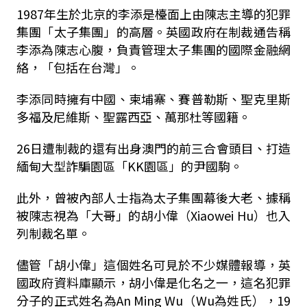
1987年生於北京的李添是檯面上由陳志主導的犯罪
集團「太子集團」的高層。英國政府在制裁通告稱
李添為陳志心腹，負責管理太子集團的國際金融網
絡，「包括在台灣」。
李添同時擁有中國、柬埔寨、賽普勒斯、聖克里斯
多福及尼維斯、聖露西亞、萬那杜等國籍。
26日遭制裁的還有出身澳門的前三合會頭目、打造
緬甸大型詐騙園區「KK園區」的尹國駒。
此外，曾被內部人士指為太子集團幕後大老、據稱
被陳志視為「大哥」的胡小偉（Xiaowei Hu）也入
列制裁名單。
儘管「胡小偉」這個姓名可見於不少媒體報導，英
國政府資料庫顯示，胡小偉是化名之一，這名犯罪
分子的正式姓名為An Ming Wu（Wu為姓氏），19