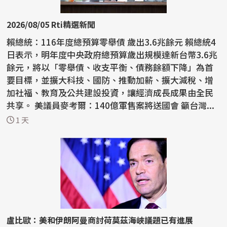
2026/08/05 Rti精選新聞
賴總統：116年度總預算零舉債 歲出3.6兆餘元 賴總統4
日表示，明年度中央政府總預算歲出規模達新台幣3.6兆
餘元，將以「零舉債、收支平衡、債務餘額下降」為首
要目標，並擴大科技、國防、推動加薪、擴大減稅、增
加社福、教育及公共建設投資，讓經濟成長成果由全民
共享。 美議員麥考爾：140億軍售案將送國會 籲台灣...
1 天
盧比歐：美和伊朗阿曼商討荷莫茲海峽議題已有進展