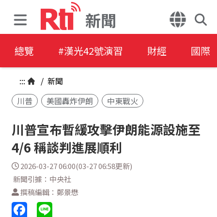
新聞
總覽
#漢光42號演習
財經
國際
:::
/
新聞
川普
美國轟炸伊朗
中東戰火
川普宣布暫緩攻擊伊朗能源設施至
4/6 稱談判進展順利
2026-03-27 06:00(03-27 06:58更新)
新聞引據：中央社
撰稿編輯：鄭景懋