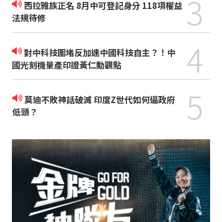
3
西拉雅族正名 8月中可登記身分 118項權益
法規待修
4
對中科技圍堵反加速中國科技自主？！中
國光刻機量產印證黃仁勳觀點
5
莫迪不敗神話破滅 印度Z世代如何逼政府
低頭？