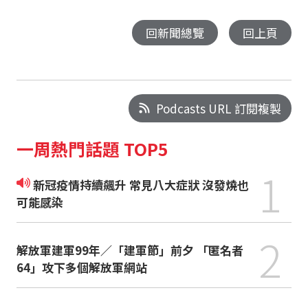
回新聞總覽
回上頁
Podcasts URL 訂閱複製
一周熱門話題 TOP5
1
新冠疫情持續飆升 常見八大症狀 沒發燒也
可能感染
2
解放軍建軍99年／「建軍節」前夕 「匿名者
64」攻下多個解放軍網站