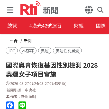
新聞
總覽
#漢光42號演習
財經
國際
:::
/
新聞
IOC
林郁婷
奧運
奧運性別風波
國際奧會恢復基因性別檢測 2028
奧運女子項目實施
2026-03-27 07:24(03-27 07:43更新)
新聞引據：中央社
作者：新聞編輯