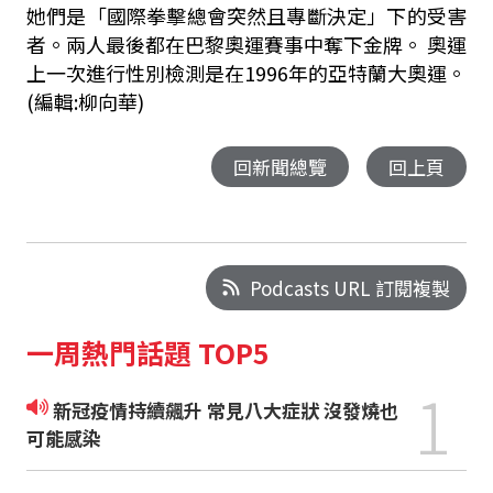
她們是「國際拳擊總會突然且專斷決定」下的受害
者。兩人最後都在巴黎奧運賽事中奪下金牌。 奧運
上一次進行性別檢測是在1996年的亞特蘭大奧運。
(編輯:柳向華)
回新聞總覽
回上頁
Podcasts URL 訂閱複製
一周熱門話題 TOP5
1
新冠疫情持續飆升 常見八大症狀 沒發燒也
可能感染