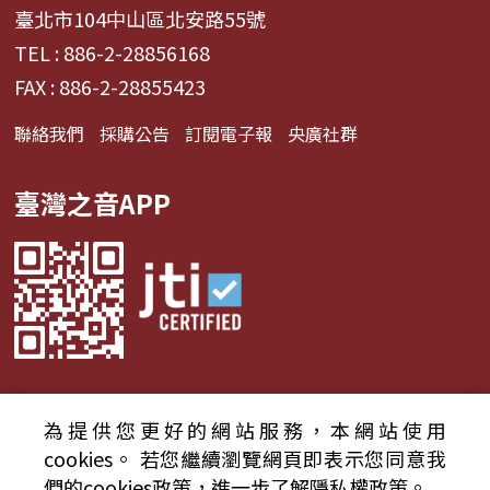
臺北市104中山區北安路55號
TEL : 886-2-28856168
FAX : 886-2-28855423
聯絡我們
採購公告
訂閱電子報
央廣社群
臺灣之音APP
為提供您更好的網站服務，本網站使用
© 2024財團法人中央廣播電臺 版權所有
cookies。
若您繼續瀏覽網頁即表示您同意我
們的cookies政策，進一步了解隱私權政策。
資通安全政策聲明
服務條款
隱私權條款