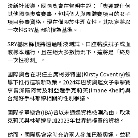
法新社報導，國際奧會在聲明中說：「奧運或任何
其他國際奧會賽事，包括個人與團體賽項目的女子
項目參賽資格，現在僅限於生理女性，其認定將以
一次性SRY基因篩檢為基準。」
SRY基因篩檢將透過唾液測試、口腔黏膜拭子或血
液樣本進行，且在絕大多數情況下，這將是「終身
一次性檢測」。
國際奧會在現任主席柯芬特里(Kirsty Coventry)領
導下推行這項新政策。2024年巴黎奧運女子拳擊賽
事曾深陷阿爾及利亞選手克莉芙(Imane Khelif)與
台灣好手林郁婷相關的性別爭議。
國際拳擊總會(IBA)曾以未通過資格檢測為由，取消
克莉芙與林郁婷參加2023年世界錦標賽的資格。
然而，國際奧會當時允許兩人參加巴黎奧運，並稱