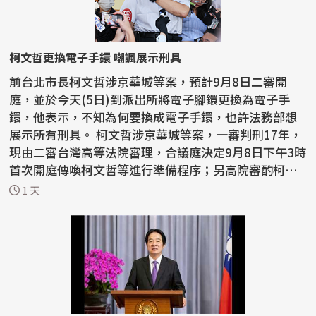
柯文哲更換電子手鐶 嘲諷展示刑具
前台北市長柯文哲涉京華城等案，預計9月8日二審開
庭，並於今天(5日)到派出所將電子腳鐶更換為電子手
鐶，他表示，不知為何要換成電子手鐶，也許法務部想
展示所有刑具。 柯文哲涉京華城等案，一審判刑17年，
現由二審台灣高等法院審理，合議庭決定9月8日下午3時
首次開庭傳喚柯文哲等進行準備程序；另高院審酌柯文
哲監控期...
1 天