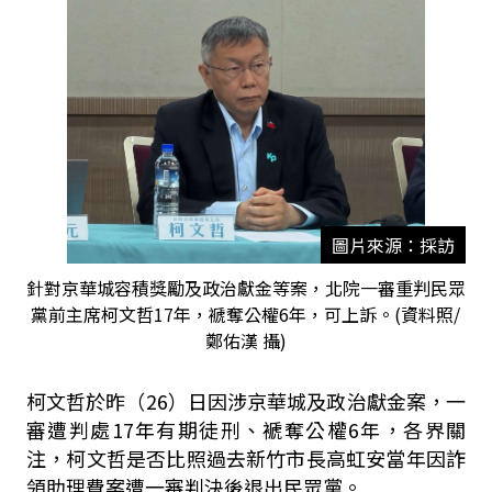
圖片來源：採訪
針對京華城容積獎勵及政治獻金等案，北院一審重判民眾
黨前主席柯文哲17年，褫奪公權6年，可上訴。(資料照/
鄭佑漢 攝)
柯文哲於昨（26）日因涉京華城及政治獻金案，一
審遭判處17年有期徒刑、褫奪公權6年，各界關
注，柯文哲是否比照過去新竹市長高虹安當年因詐
領助理費案遭一審判決後退出民眾黨。