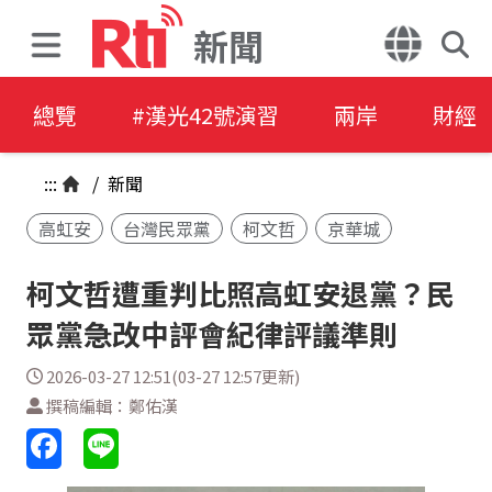
新聞
總覽
#漢光42號演習
兩岸
財經
:::
/
新聞
高虹安
台灣民眾黨
柯文哲
京華城
柯文哲遭重判比照高虹安退黨？民
眾黨急改中評會紀律評議準則
2026-03-27 12:51(03-27 12:57更新)
撰稿編輯：鄭佑漢