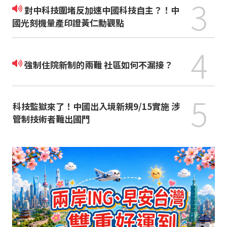
3
對中科技圍堵反加速中國科技自主？！中
國光刻機量產印證黃仁勳觀點
4
強制住院新制的兩難 社區如何不漏接？
5
科技監獄來了！中國出入境新規9/15實施 涉
管制技術者難出國門