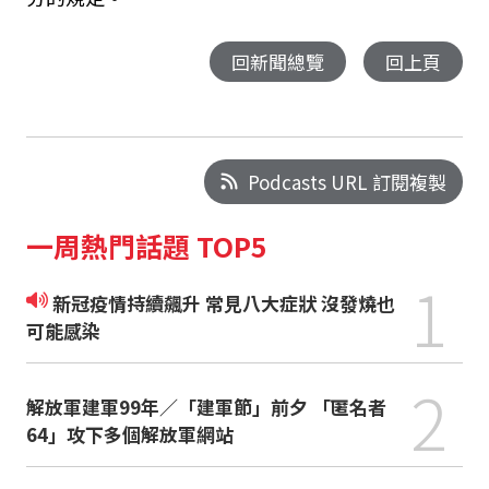
回新聞總覽
回上頁
Podcasts URL 訂閱複製
一周熱門話題 TOP5
1
新冠疫情持續飆升 常見八大症狀 沒發燒也
可能感染
2
解放軍建軍99年／「建軍節」前夕 「匿名者
64」攻下多個解放軍網站