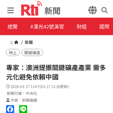
新聞
總覽
#漢光42號演習
財經
國際
:::
/
新聞
稀土
關鍵礦產
專家：澳洲提振關鍵礦產產業 需多
元化避免依賴中國
2026-03-27 13:07(03-27 13:20更新)
新聞引據：中央社
作者：新聞編輯