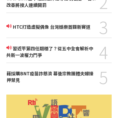
2
改善將按人連續開罰
3
HTC打造虛擬偶像 台灣娛樂首闢新賽道
4
習近平第四任期穩了？從五中全會解析中
共新一波權力鬥爭
5
藉採購BNT疫苗詐慈濟 幕後宗教團體夫婦接
押禁見