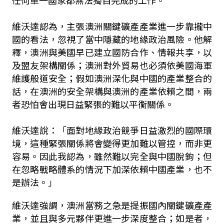
任何單一國家都無法獨自完成的工作。
維沃達認為，主張澳洲關鍵礦產產業進一步靠攏中
國的看法，忽視了當中隱藏的地緣政治風險。他解
釋，澳洲與美國早已建立國防合作、情報共享，以
及盟友架構關係；澳洲對外貿易也必須依美國海軍
維護般道安全；假如澳洲深化與中國的產業整合的
話，在澳洲的安全架構與澳洲的產業依賴之間，兩
者恐怕會出現日益緊張的難以平衡關係。
維沃達說：「面對地緣政治競爭日益激烈的國際環
境，這種緊張關係將會變得更加難以管控，而非更
容易。因此我認為，雖然難以完全與中國脫鉤；但
在忽略戰略體系的情況下加深依賴中國產業，也不
是辦法。」
維沃達強調，澳洲當務之急是提振國內關鍵礦產產
業，並且與多元夥伴更進一步深度整合；如是者，