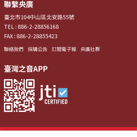
聯繫央廣
臺北市104中山區北安路55號
TEL : 886-2-28856168
FAX : 886-2-28855423
聯絡我們
採購公告
訂閱電子報
央廣社群
臺灣之音APP