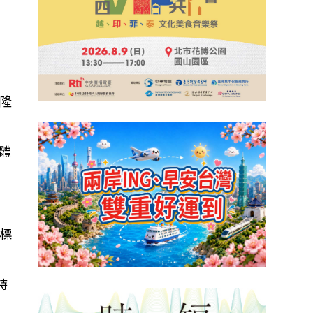
世
隆
易體
標
時