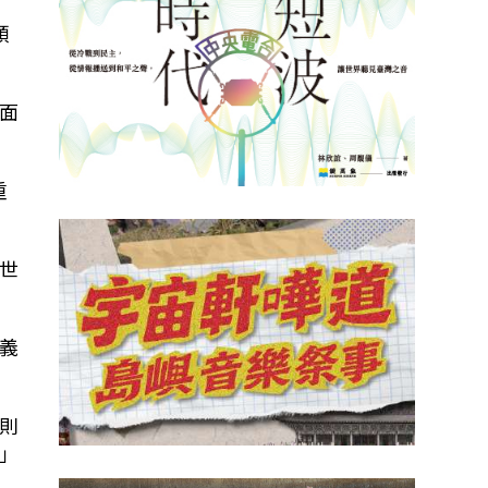
頭
面
重
世
義
則
」