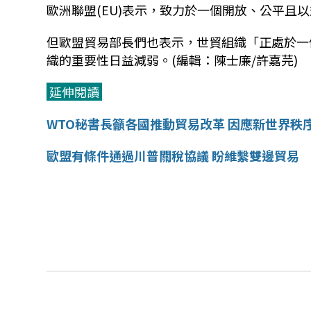
歐洲聯盟(EU)表示，致力於一個開放、公平且
但歐盟貿易部長們也表示，世貿組織「正處於一
織的重要性日益減弱。(編輯：陳士廉/許嘉芫)
延伸閱讀
WTO秘書長籲各國推動貿易改革 因應新世界秩
歐盟有條件通過川普關稅協議 盼維繫雙邊貿易