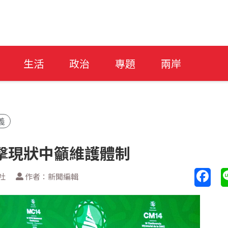
生活
政治
專題
兩岸
義
擊現狀中籲維護體制
社
作者：新聞編輯