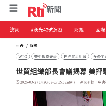
新聞
總覽
#漢光42號演習
財經
國際
:::
/
新聞
WTO
美中戰略競爭
世界貿易組織
多邊主
世貿組織部長會議揭幕 美抨
2026-03-27 14:36(03-27 15:02更新)
新聞引據：中央