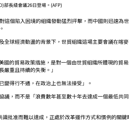
)部長級會議26日登場。(AFP)
美國對這個陷入困境的組織發動猛烈抨擊，而中國則迅速為
。
及全球經濟動盪的背景下，世貿組織這場主要會議在喀麥
)表示：「美國的貿易政策措施，是對一個由世貿組織所體現的貿
長嚴重且持續的失衡。」
已變得行不通，在政治上也無法接受」。
協議，而不是「浪費數年甚至數十年去達成一個最低共同
由共識批准而難以達成，正處於改革運作方式和慣例的關鍵