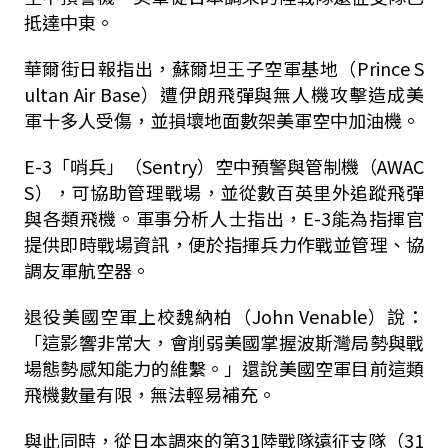
抵達中東。
華爾街日報指出，蘇爾坦王子空軍基地（Prince S
ultan Air Base）遭伊朗飛彈與無人機攻擊造成美
軍十多人受傷，並損壞地面數架美軍空中加油機。
E-3「哨兵」（Sentry）空中預警與管制機（AWAC
S），可協助管理戰場，並從數百英里外追蹤飛彈
與各類飛機。軍事分析人士指出，E-3能為指揮官
提供即時戰場資訊，便於指揮兵力作戰並管理、協
調友軍航空器。
退役美國空軍上校魏納柏（John Venable）說：
「這影響非常大，會削弱美國掌握波斯灣局勢與戰
場態勢感知能力的維繫。」還說美國空軍目前這類
飛機數量有限，無法輕易補充。
與此同時，從日本調來的第31陸戰隊遠征支隊（31