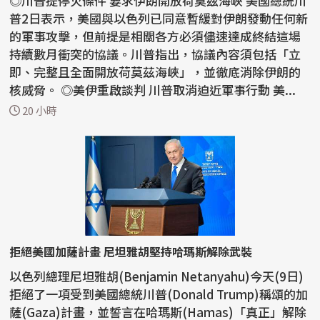
◎川普提停火條件 要求伊朗開放荷莫茲海峽 美國總統川
普2日表示，美國與以色列已同意暫緩對伊朗發動任何新
的軍事攻擊，但前提是相關各方必須儘速達成終結這場
持續數月衝突的協議。川普指出，協議內容須包括「立
即、完整且全面開放荷莫茲海峽」，並徹底消除伊朗的
核威脅。 ◎美伊重啟談判 川普取消迫近軍事行動 美...
20 小時
拒絕美國加薩計畫 尼坦雅胡堅持哈瑪斯解除武裝
以色列總理尼坦雅胡(Benjamin Netanyahu)今天(9日)
拒絕了一項受到美國總統川普(Donald Trump)稱頌的加
薩(Gaza)計畫，並誓言在哈瑪斯(Hamas)「真正」解除