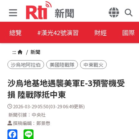
新聞
總覽
#漢光42號演習
財經
國際
:::
/
新聞
沙烏地阿拉伯
美國陸戰隊
中東戰火
沙烏地基地遇襲美軍E-3預警機受
損 陸戰隊抵中東
2026-03-29 05:50(03-29 06:49更新)
新聞引據：中央社
撰稿編輯：鄭景懋