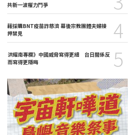
3
共新一波權力鬥爭
4
藉採購BNT疫苗詐慈濟 幕後宗教團體夫婦接
押禁見
5
洪耀南專欄》中國威脅寫得更細 台日關係反
而寫得更隱晦