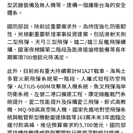
型武器裝備及無人機等，建構一個護衛台海的安全
體系。
國防部說，除前述重要需求外，為持恆強化防衛韌
性，另規劃重要新增軍事投資建案，包括滑射天劍
二型飛彈、天弓三型飛彈、雄二/雄三反艦飛彈續
購、國軍夜視鏡第二階段及跑滑道搶修裝備等長年
期案項700億餘元待滿足。
此外，目前尚有重大持續案計M1A2T戰車、海馬士
多管火箭飛彈系統第一階段、人攜式短程防空飛
彈、ALTIUS-600M攻擊無人機系統、魚叉飛彈海岸
防衛系統、左營二港口擴建工程、康定級艦戰鬥系
統提升、愛二性能提升及採購愛三飛彈、新式高教
機、MQ-9B高高空無人機、國家先進地對空飛彈系
統與戰管新型機動雷達換裝等163案未來3年面臨交
運付款高峰，推估預算需求約5,700億元，國防部
將持續依敵情威脅與實際執行進度滾動檢討修調。