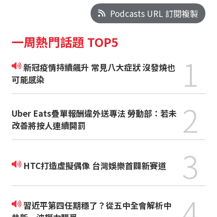
Podcasts URL 訂閱複製
一周熱門話題 TOP5
1
新冠疫情持續飆升 常見八大症狀 沒發燒也
可能感染
2
Uber Eats疊單報酬違外送專法 勞動部：若未
改善將按人連續開罰
3
HTC打造虛擬偶像 台灣娛樂首闢新賽道
4
習近平第四任期穩了？從五中全會解析中