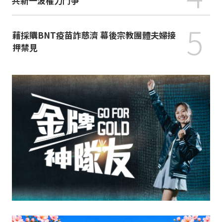
共新一波權力鬥爭
5
藉採購BNT疫苗詐慈濟 幕後宗教團體夫婦接
押禁見