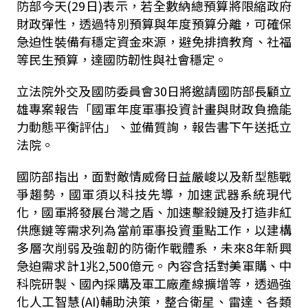
防部今天(29日)表示，若全數納總預算將限縮政府
財政彈性，透過特別預算與年度預算分離，可確保
急迫性裝備有穩定資金來源，避免排擠教育、社福
等民生預算，達國防韌性與社會穩定。
立法院外交及國防委員會30日將邀請國防部長顧立
雄專案報告「國軍年度軍事投資計畫與財政負擔能
力動態平衡評估」、並備質詢，報告書下午送抵立
法院。
國防部指出，面對敵情威脅日益嚴峻以及新型態戰
爭趨勢，國軍須以科技先導，加速武器系統現代
化，國軍將發展台灣之盾、加速擊殺鏈及打造非紅
供應鏈等需求列為當前軍事投資重點工作，以建構
多層次削弱及強韌的防衛作戰體系，未來8年新興
急迫需求計1兆2,500億元。內容含括對美軍購、中
科院研製、國內採購及軍工廠產線擴增等，透過強
化人工智慧(AI)輔助決策，整合衛星、雷達、各類