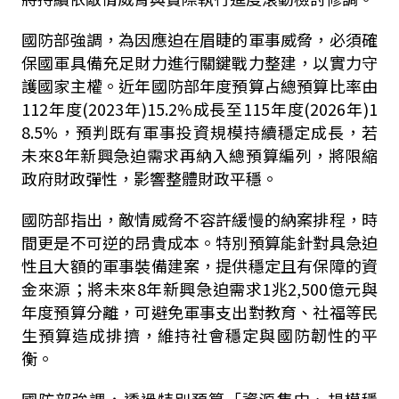
國防部強調，為因應迫在眉睫的軍事威脅，必須確
保國軍具備充足財力進行關鍵戰力整建，以實力守
護國家主權。近年國防部年度預算占總預算比率由
112年度(2023年)15.2%成長至115年度(2026年)1
8.5%，預判既有軍事投資規模持續穩定成長，若
未來8年新興急迫需求再納入總預算編列，將限縮
政府財政彈性，影響整體財政平穩。
國防部指出，敵情威脅不容許緩慢的納案排程，時
間更是不可逆的昂貴成本。特別預算能針對具急迫
性且大額的軍事裝備建案，提供穩定且有保障的資
金來源；將未來8年新興急迫需求1兆2,500億元與
年度預算分離，可避免軍事支出對教育、社福等民
生預算造成排擠，維持社會穩定與國防韌性的平
衡。