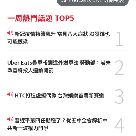
一周熱門話題 TOP5
1
新冠疫情持續飆升 常見八大症狀 沒發燒也
可能感染
2
Uber Eats疊單報酬違外送專法 勞動部：若未
改善將按人連續開罰
3
HTC打造虛擬偶像 台灣娛樂首闢新賽道
4
習近平第四任期穩了？從五中全會解析中
共新一波權力鬥爭