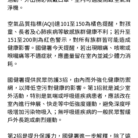
淨機。
空氣品質指標(AQI)達101至150為橘色提醒，對孩
童、長者及心肺疾病等敏感族群健康不利；若升至
151至200則為紅色警示，對所有族群皆可能造成
健康影響。國健署今天提醒，若出現眼痛、咳嗽或
喉嚨痛等不適症狀，應盡量留在室內並減少體力消
耗。
國健署提供民眾防護3招，由內而外強化健康防禦
網，以降低空污對健康的影響。第1招就是減少室
外活動，特別是氣喘或呼吸道疾病患者，應該改在
室內進行伸展、快走等中低強度運動，避免深度呼
吸增加污染物吸入；無呼吸道疾病的一般民眾暫緩
戶外長跑或劇烈運動。
第2招是提升保護力，國健署進一步解釋，除了遠