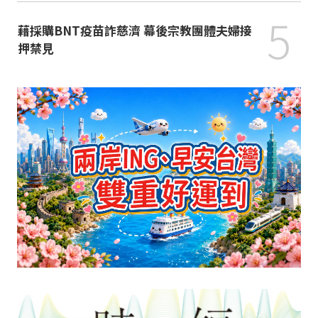
5
藉採購BNT疫苗詐慈濟 幕後宗教團體夫婦接
押禁見