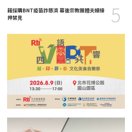
5
藉採購BNT疫苗詐慈濟 幕後宗教團體夫婦接
押禁見