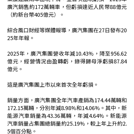
廣汽銷售約172萬輛車，但虧損達近人民幣88億元
（約新台幣405億元）。
綜合風口財經等媒體報導，廣汽集團在27日發布20
25年年報。
2025年，廣汽集團營收年減10.43%，降至956.62
億元，經營情況由盈轉虧，錄得歸母
淨
虧損87.84
億元。
這是廣汽集團上市以來首次全年虧損。
銷量方面，廣汽集團全年汽車產銷為174.44萬輛和
172.15萬輛，分別年減8.98%和14.06%。其中，新
能源汽車銷量為43.36萬輛，年減4.64%。新能源
汽車銷量占集團總銷量約25.19%，較上年上升約2.
5個百分點。