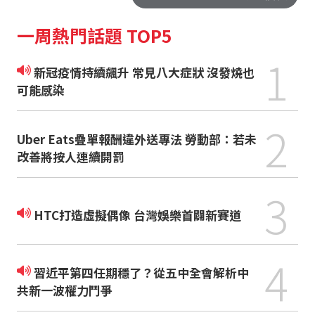
一周熱門話題 TOP5
1
新冠疫情持續飆升 常見八大症狀 沒發燒也
可能感染
2
Uber Eats疊單報酬違外送專法 勞動部：若未
改善將按人連續開罰
3
HTC打造虛擬偶像 台灣娛樂首闢新賽道
4
習近平第四任期穩了？從五中全會解析中
共新一波權力鬥爭