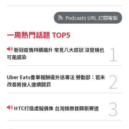
Podcasts URL 訂閱複製
一周熱門話題 TOP5
1
新冠疫情持續飆升 常見八大症狀 沒發燒也
可能感染
2
Uber Eats疊單報酬違外送專法 勞動部：若未
改善將按人連續開罰
3
HTC打造虛擬偶像 台灣娛樂首闢新賽道