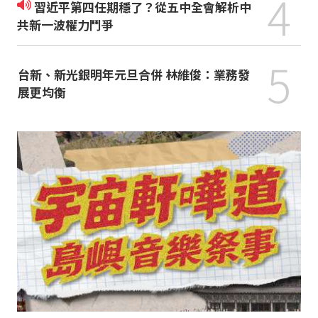
4
習近平第四任期穩了？從五中全會解析中
共新一波權力鬥爭
5
台新、新光銀明年元旦合併 林維俊：業務發
展更均衡