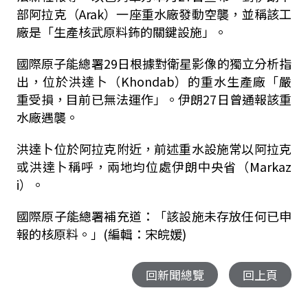
部阿拉克（Arak）一座重水廠發動空襲，並稱該工
廠是「生產核武原料鈽的關鍵設施」。
國際原子能總署29日根據對衛星影像的獨立分析指
出，位於洪達卜（Khondab）的重水生產廠「嚴
重受損，目前已無法運作」。伊朗27日曾通報該重
水廠遇襲。
洪達卜位於阿拉克附近，前述重水設施常以阿拉克
或洪達卜稱呼，兩地均位處伊朗中央省（Markaz
i）。
國際原子能總署補充道：「該設施未存放任何已申
報的核原料。」(編輯：宋皖媛)
回新聞總覽
回上頁