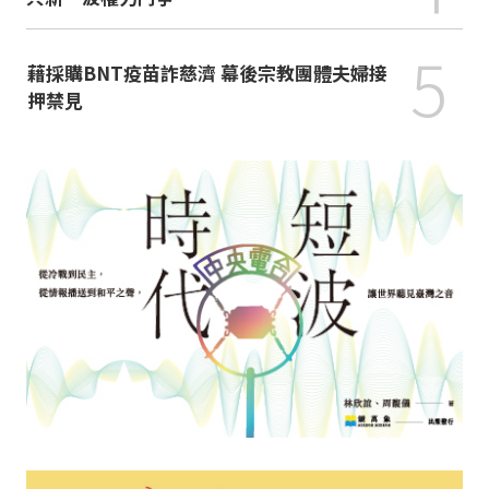
5
藉採購BNT疫苗詐慈濟 幕後宗教團體夫婦接
押禁見