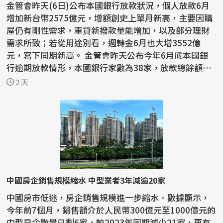
金管會昨天(6日)公布本國銀行放款狀況，個人放款6月
增加新台幣2575億元，增額創史上單月新高，主要因購
屋仍有剛性需求，車貸新撥款量能增加，以及部分理財
需求所致；若從用途別看，週轉金6月也大增3552億
元，寫下同期新高。 金管會昨天公布今年6月底本國銀
行逾期放款情形，本國銀行家數為38家，放款總餘額新
台幣47兆...
2 天
中國房企銷售規模縮水 中型業者3年減逾20家
中國房市低迷，房企銷售規模進一步縮水。數據顯示，
今年前7個月，銷售額介於人民幣300億元至1000億元的
中型房企數量只剩6家，較2023年同期減少21家，更有