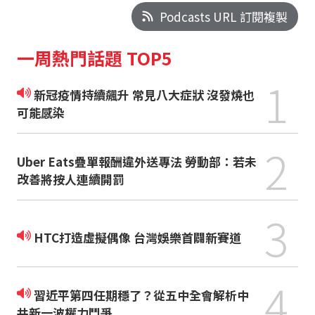
Podcasts URL 訂閱複製
一周熱門話題 TOP5
1
新冠疫情持續飆升 常見八大症狀 沒發燒也
可能感染
2
Uber Eats疊單報酬違外送專法 勞動部：若未
改善將按人連續開罰
3
HTC打造虛擬偶像 台灣娛樂首闢新賽道
4
習近平第四任期穩了？從五中全會解析中
共新一波權力鬥爭