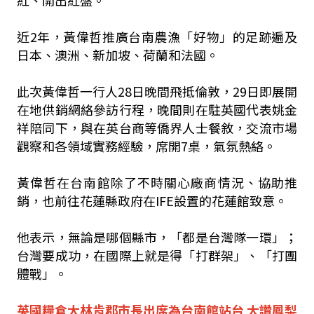
紅、開出紅盤。
近2年，黃偉哲推廣台南農漁「好物」的足跡遍及
日本、澳洲、新加坡、荷蘭和法國。
此次黃偉哲一行人28日晚間飛抵倫敦，29日即展開
在地供銷網絡參訪行程，晚間則在駐英國代表姚金
祥陪同下，與在英台商等僑界人士餐敘，交流市場
觀察和各領域實務經驗，席開7桌，氣氛熱絡。
黃偉哲在台南館除了不時關心廠商情況、協助推
銷，也前往花蓮縣政府在IFE設置的花蓮館致意。
他表示，無論是哪個縣市，「都是台灣隊一環」；
台灣要成功，在國際上就是得「打群架」、「打團
體戰」。
英國糧倉大林肯郡市長出席為台南館站台 大讚鳳梨