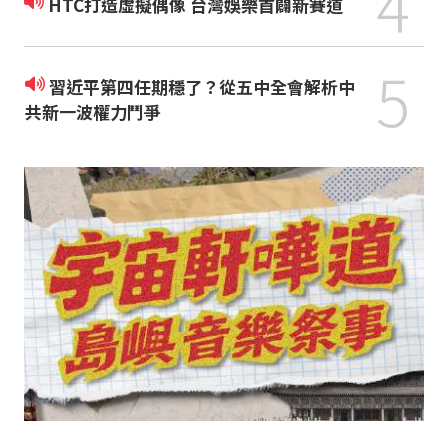
4
HTC打造虛擬偶像 台灣娛樂首闢新賽道
5
習近平第四任期穩了？從五中全會解析中
共新一波權力鬥爭