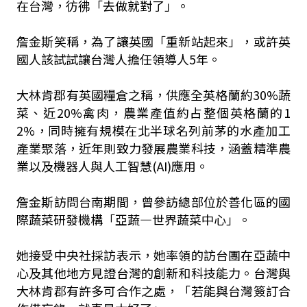
在台灣，彷彿「去做就對了」。
詹金斯笑稱，為了讓英國「重新站起來」，或許英
國人該試試讓台灣人擔任領導人5年。
大林肯郡有英國糧倉之稱，供應全英格蘭約30%蔬
菜、近20%禽肉，農業產值約占整個英格蘭的1
2%，同時擁有規模在北半球名列前茅的水產加工
產業聚落，近年則致力發展農業科技，涵蓋精準農
業以及機器人與人工智慧(AI)應用。
詹金斯訪問台南期間，曾參訪總部位於善化區的國
際蔬菜研發機構「亞蔬—世界蔬菜中心」。
她接受中央社採訪表示，她率領的訪台團在亞蔬中
心及其他地方見證台灣的創新和科技能力。台灣與
大林肯郡有許多可合作之處，「若能與台灣簽訂合