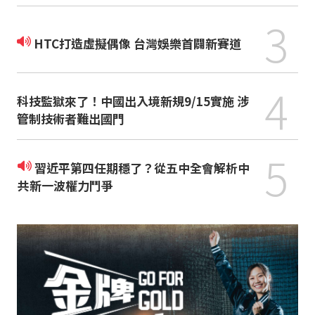
3
HTC打造虛擬偶像 台灣娛樂首闢新賽道
4
科技監獄來了！中國出入境新規9/15實施 涉
管制技術者難出國門
5
習近平第四任期穩了？從五中全會解析中
共新一波權力鬥爭