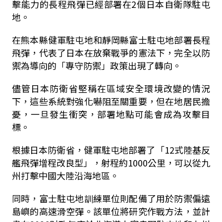
擊能力的長程飛彈已經部署在2個日本自衛隊駐屯
地。
在熊本縣健軍駐屯地和靜岡縣富士駐屯地部署長程
飛彈，代表了日本在放棄戰爭的憲法下，完全以防
禦為導向的「專守防禦」政策出現了轉向。
儘管日本防衛省堅稱在區域安全環境改變的情況
下，這些系統對強化嚇阻至關重要，但在地居民擔
憂，一旦發生衝突，部署地點可能會成為攻擊目
標。
根據日本防衛省，健軍駐屯地部署了「12式陸基反
艦飛彈增程改良型」，射程約1000公里，可以從九
州打擊中國大陸沿海地區。
同時，富士駐屯地訓練單位則配備了用於防禦偏遠
島嶼的高速滑空彈。該單位將研究作戰方法，並計