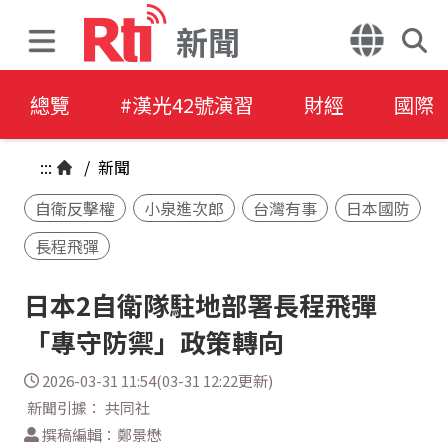
新聞
總覽
#漢光42號演習
財經
國際
:::
/
新聞
自衛反擊權
小泉進次郎
台灣有事
日本國防
長程飛彈
日本2自衛隊駐地部署長程飛彈
「專守防禦」政策轉向
2026-03-31 11:54(03-31 12:22更新)
新聞引據： 共同社
撰稿編輯：鄭景懋