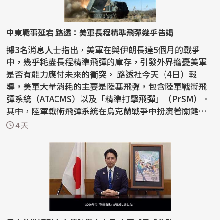
中東戰事延宕 路透：美軍長程精準飛彈幾乎告竭
據3名消息人士指出，美軍在與伊朗長達5個月的戰爭
中，幾乎耗盡長程精準飛彈的庫存，引發外界擔憂美軍
是否有能力應付未來的衝突。 路透社今天（4日）報
導，美軍大量消耗的主要是陸基飛彈，包含陸軍戰術飛
彈系統（ATACMS）以及「精準打擊飛彈」（PrSM）。
其中，陸軍戰術飛彈系統在烏克蘭戰爭中扮演著關鍵角
色，讓烏...
4 天