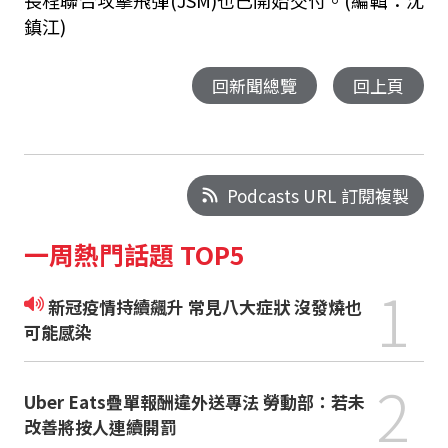
長程聯合攻擊飛彈(JSM)也已開始交付。(編輯：沈
鎮江)
回新聞總覽
回上頁
Podcasts URL 訂閱複製
一周熱門話題 TOP5
1
新冠疫情持續飆升 常見八大症狀 沒發燒也
可能感染
2
Uber Eats疊單報酬違外送專法 勞動部：若未
改善將按人連續開罰