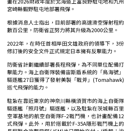
畫在2026財政年度於北海道上富良野駐屯地和九州
宮崎縣蝦野駐屯地部署飛彈。
根據消息人士指出，目前部署的高速滑空彈射程約
數百公里，防衛省正努力將其升級為2000公里。
2022年，在時任首相岸田文雄政府的領導下，3份
修訂後的安全文件正式規定日本擁有反擊能力。
防衛省計劃繼續部署長程飛彈，為不同單位配備打
擊能力。海上自衛隊裝備宙斯盾系統的「鳥海號」
驅逐艦27日獲得了發射美製「戰斧」(Tomahawk)
巡弋飛彈的能力。
駐紮在靠近東京的神奈川縣橫須賀市的海上自衛隊
驅逐艦「照月號」驅逐艦，以及駐紮在茨城縣百里
空軍基地的航空自衛隊F-2戰鬥機，也計畫配備12
式飛彈。此外，用於搭載於F-35A隱形戰鬥機上的