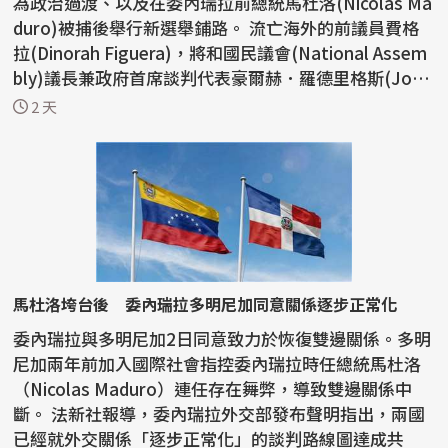
為政治過渡、以及在委內瑞拉前總統馬杜洛(Nicolas Ma
duro)被捕後舉行新選舉鋪路。 流亡海外的前議員費格
拉(Dinorah Figuera)，將和國民議會(National Assem
bly)議長兼政府首席談判代表豪爾赫．羅德里格斯(Jorg
e ...
2 天
馬杜洛垮台後 委內瑞拉多明尼加同意關係逐步正常化
委內瑞拉與多明尼加2日同意致力於恢復雙邊關係。多明
尼加兩年前加入國際社會指控委內瑞拉時任總統馬杜洛
（Nicolas Maduro）連任存在舞弊，導致雙邊關係中
斷。 法新社報導，委內瑞拉外交部發布聲明指出，兩國
已經就外交關係「逐步正常化」的談判路線圖達成共