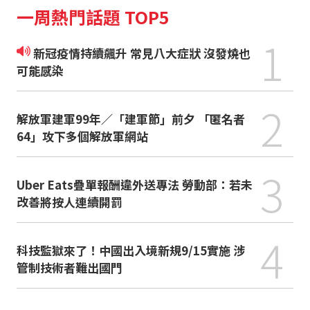
一周熱門話題 TOP5
1
新冠疫情持續飆升 常見八大症狀 沒發燒也
可能感染
2
解放軍建軍99年／「建軍節」前夕 「匿名者
64」攻下多個解放軍網站
3
Uber Eats疊單報酬違外送專法 勞動部：若未
改善將按人連續開罰
4
科技監獄來了！中國出入境新規9/15實施 涉
管制技術者難出國門