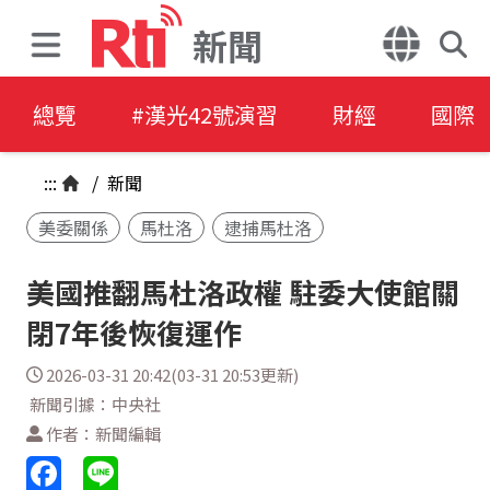
新聞
總覽
#漢光42號演習
財經
國際
:::
/
新聞
美委關係
馬杜洛
逮捕馬杜洛
美國推翻馬杜洛政權 駐委大使館關
閉7年後恢復運作
2026-03-31 20:42(03-31 20:53更新)
新聞引據：中央社
作者：新聞編輯