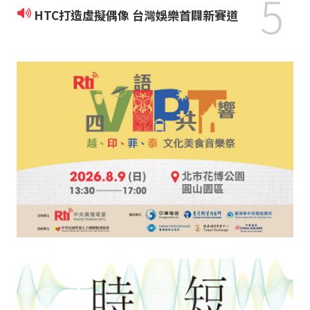
5
HTC打造虛擬偶像 台灣娛樂首闢新賽道