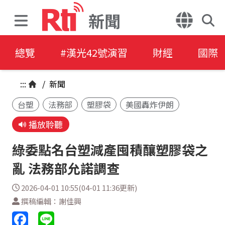
新聞
總覽
#漢光42號演習
財經
國際
:::
/
新聞
台塑
法務部
塑膠袋
美國轟炸伊朗
播放聆聽
綠委點名台塑減產囤積釀塑膠袋之
亂 法務部允諾調查
2026-04-01 10:55(04-01 11:36更新)
撰稿編輯：謝佳興