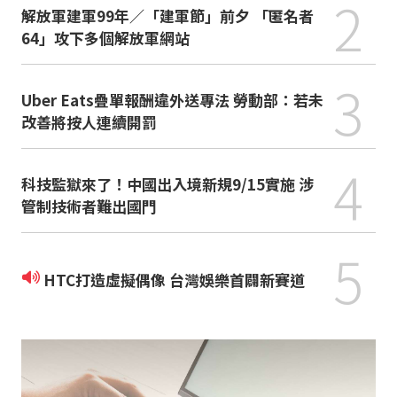
2
解放軍建軍99年／「建軍節」前夕 「匿名者
64」攻下多個解放軍網站
3
Uber Eats疊單報酬違外送專法 勞動部：若未
改善將按人連續開罰
4
科技監獄來了！中國出入境新規9/15實施 涉
管制技術者難出國門
5
HTC打造虛擬偶像 台灣娛樂首闢新賽道