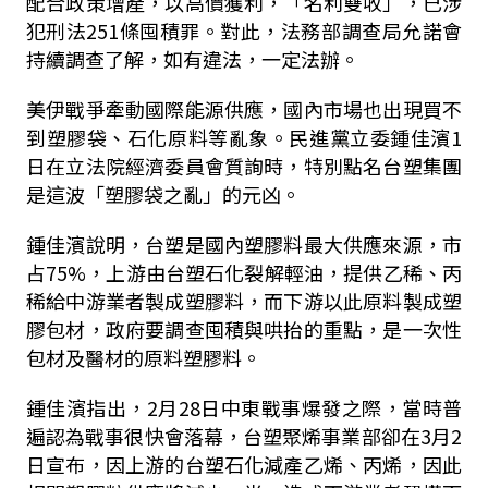
配合政策增產，以高價獲利，「名利雙收」，已涉
犯刑法251條囤積罪。對此，法務部調查局允諾會
持續調查了解，如有違法，一定法辦。
美伊戰爭牽動國際能源供應，國內市場也出現買不
到塑膠袋、石化原料等亂象。民進黨立委鍾佳濱1
日在立法院經濟委員會質詢時，特別點名台塑集團
是這波「塑膠袋之亂」的元凶。
鍾佳濱說明，台塑是國內塑膠料最大供應來源，市
占75%，上游由台塑石化裂解輕油，提供乙稀、丙
稀給中游業者製成塑膠料，而下游以此原料製成塑
膠包材，政府要調查囤積與哄抬的重點，是一次性
包材及醫材的原料塑膠料。
鍾佳濱指出，2月28日中東戰事爆發之際，當時普
遍認為戰事很快會落幕，台塑聚烯事業部卻在3月2
日宣布，因上游的台塑石化減產乙烯、丙烯，因此