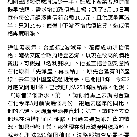
相關塑膠粒供應將減少一半，造成下游業者恐慌而
提早搶購，需求增加致價格上揚；到了3月10日再
宣布每公斤調漲售價新台幣10.5元，且供應量再減
半，只剩25%，使得中下游不惜代價搶貨，造成價
格再度飆漲。
鍾佳濱表示，台塑這2波減量、漲價成功哄抬價
格，隨後又配合政府增產乙烯，以現在較高的價格
賣出，可說是「名利雙收」。他並直指台塑刻意將
石化原料「先減產、再囤積」，原先台塑有3條產
線，去年因中國產能過剩競爭，已關閉1條，今年2
月底又關閉1條，已涉犯刑法251條囤積罪。他說：
『(原音)3個訴求，第一，請你們馬上去調閱台塑
石化今年3月前後幾個月份，跟過去歷年的同比，
他的乙烯、丙烯產量消長資料；第二，請你們去查
他現在油槽裡面石油腦，他過去進貨跟訂貨的情
況，如果他都正常，那他現在刻意減產囤積原料，
就涉犯刑法251條囤積罪，法務部調查局要不要