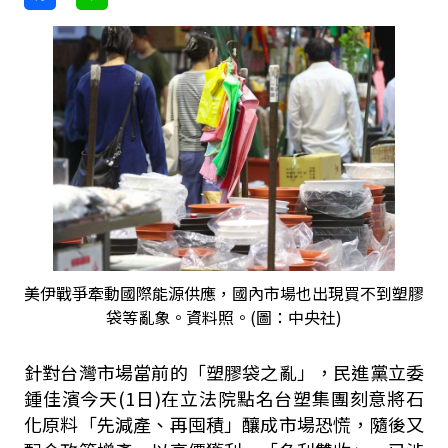
美伊戰爭牽動國際能源供應，國內市場也出現買不到塑膠
袋等亂象。資料照。(圖：中央社)
針對台灣市場當前的「塑膠袋之亂」，民進黨立委
鍾佳濱今天(1日)在立法院點名台塑集團刻意將石
化原料「先減產、再囤積」釀成市場恐慌，隨後又