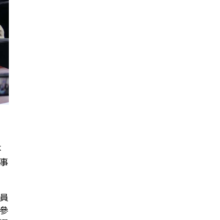
不
事
員
參