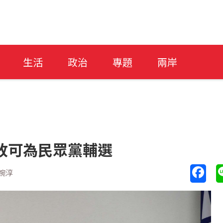
生活
政治
專題
兩岸
開放可為民眾黨輔選
婉淳