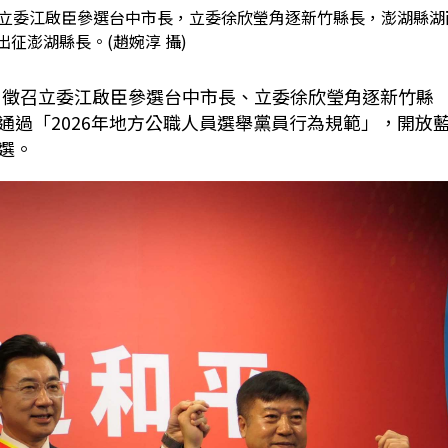
召立委江啟臣參選台中市長，立委徐欣瑩角逐新竹縣長，澎湖縣湖
征澎湖縣長。(趙婉淳 攝)
，徵召立委江啟臣參選台中市長、立委徐欣瑩角逐新竹縣
通過「
2026
年地方公職人員選舉黨員行為規範」，開放
選。