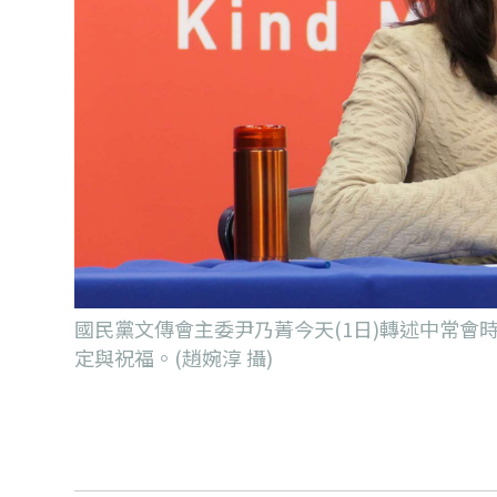
國民黨文傳會主委尹乃菁今天(1日)轉述中常
定與祝福。(趙婉淳 攝)