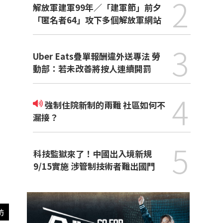
2
解放軍建軍99年／「建軍節」前夕
「匿名者64」攻下多個解放軍網站
3
Uber Eats疊單報酬違外送專法 勞
動部：若未改善將按人連續開罰
4
強制住院新制的兩難 社區如何不
漏接？
5
科技監獄來了！中國出入境新規
9/15實施 涉管制技術者難出國門
訪