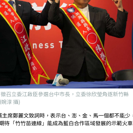
名，徵召立委江啟臣參選台中市長，立委徐欣瑩角逐新竹縣
婉淳 攝)
黨主席鄭麗文致詞時，表示台、澎、金、馬一個都不能少
期待「竹竹苗連線」能成為藍白合作區域發展的示範火車