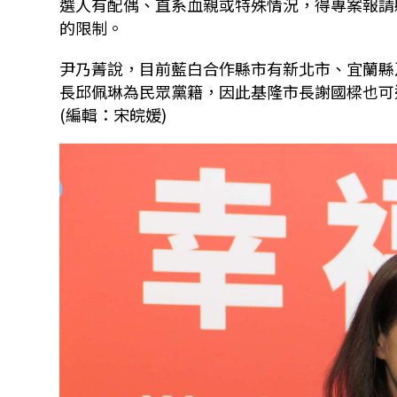
選人有配偶、直系血親或特殊情況，得專案報請
的限制。
尹乃菁說，目前藍白合作縣市有新北市、宜蘭縣
長邱佩琳為民眾黨籍，因此基隆市長謝國樑也可
(編輯：宋皖媛)