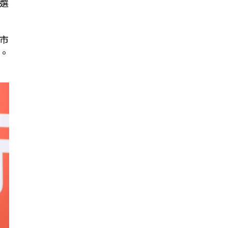
選
市
。