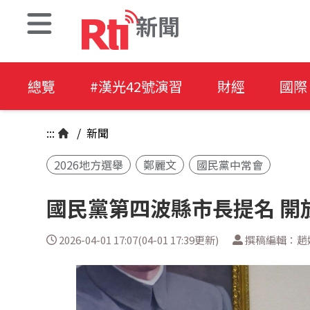
新聞
總覽
#漢光42號演習
財經
國際
:::
/
新聞
2026地方選舉
鄭麗文
國民黨中常會
國民黨第四波縣市長提名 
2026-04-01 17:07(04-01 17:39更新)
撰稿編輯：趙