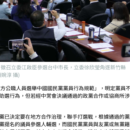
名，徵召立委江啟臣參選台中市長，立委徐欣瑩角逐新竹縣
婉淳 攝)
地方公職人員選舉中國國民黨黨員行為規範」，明定黨員
助選行為，但若經中常會決議通過的政黨合作或協商所涉
黨已決定要在地方合作治理，聯手打選戰，根據通過的黨
黨提名的議員參選人輔選，而國民黨黨員與友黨或無黨籍