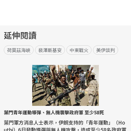
延伸閱讀
荷莫茲海峽
裴澤斯基安
中東戰火
美伊談判
葉門青年運動導彈、無人機襲擊政府軍 至少58死
葉門軍方消息人士表示，伊朗支持的「青年運動」（Ho
uthi）6日發動導彈與無人機攻擊，造成至少58名政府軍