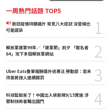
一周熱門話題 TOP5
1
新冠疫情持續飆升 常見八大症狀 沒發燒也
可能感染
2
解放軍建軍99年／「建軍節」前夕 「匿名者
64」攻下多個解放軍網站
3
Uber Eats疊單報酬違外送專法 勞動部：若未
改善將按人連續開罰
4
科技監獄來了！中國出入境新規9/15實施 涉
管制技術者難出國門