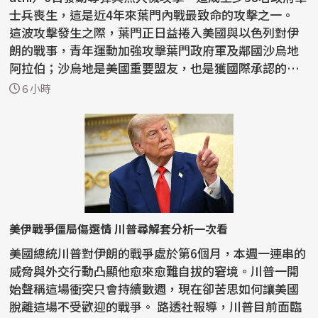
士兵喪生，這是近4年來葉門內戰最致命的攻擊之一。
這波攻擊發生之際，葉門正日益捲入美國與以色列對伊
朗的戰事，青年運動加強攻擊葉門政府軍及鄰國沙烏地
阿拉伯；沙烏地是美國重要盟友，也是獲國際承認的葉
門...
6 小時
美伊戰爭僵局傷選情 川普尋解套分析一次看
美國總統川普對伊朗的戰爭處於第6個月，本週一連串的
威脅與外交行動凸顯他愈來愈難自拔的窘境。川普一開
始聲稱這場衝突只會持續數週，現在卻苦思如何讓美國
脫離這場不受歡迎的戰爭。 路透社報導，川普目前面臨