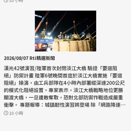
10 小時
2026/08/07 Rti精選新聞
漢光42號演習/陸軍首次封閉淡江大橋 驗證「要道阻
絕」防禦計畫 陸軍6號晚間首度於淡江大橋實施「要道
阻絕」操演，由工兵部隊在4小時內部署縱深達200公尺
的模式化阻絕設置。專家表示，淡江大橋戰略地位更勝
關渡大橋，一旦遭敵奪取，恐對北部防禦作戰造成嚴重
衝擊。 專題報導：城鎮韌性演習將登場 除「網路降速、
躲3...
10 小時