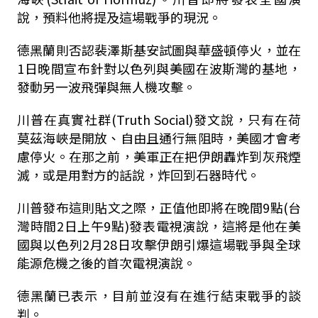
說，預料他將提及這場戰爭的現況。
德黑蘭則否認裴澤斯基安試圖與華盛頓停火，並在
1日晚間宣布針對以色列與美國在波斯灣的基地，
發動另一波飛彈與無人機攻擊。
川普在真實社群(Truth Social)發文說，只有在荷
莫茲海峽是開放、自由且通行無阻時，美國才會考
慮停火。在那之前，美軍正在把伊朗轟炸到灰飛煙
滅，或是用對方的話說，炸回到石器時代。
川普發布這則貼文之際，正值他即將在晚間9點(台
灣時間2日上午9點)發表電視演說，這將是他在美
國與以色列2月28日攻擊伊朗引爆這場戰爭與全球
能源危機之後的首次電視演說。
德黑蘭已表示，目前並沒有在進行結束戰爭的談
判。