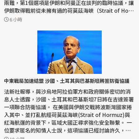
兩難，第1個選項是伊朗和阿曼正在談判的臨時協議，讓
伊朗取得戰前從未擁有過的荷莫茲海峽（Strait of Ho
r...
6 小時
中東戰局加速結盟 沙國、土耳其與巴基斯坦將簽防衛協議
法新社報導，與沙烏地阿拉伯軍方和政府關係密切的消
息人士透露，沙國、土耳其和巴基斯坦7日將在吉達簽署
一項聯合防衛協議。 在美國與伊朗交戰將波斯灣國家捲
入其中、並打亂航經荷莫茲海峽(Strait of Hormuz)與
紅海航運的背景下，區域大國正尋求強化安全聯繫。 一
位要求匿名的知情人士說，這項協議已經討論許久，
但...