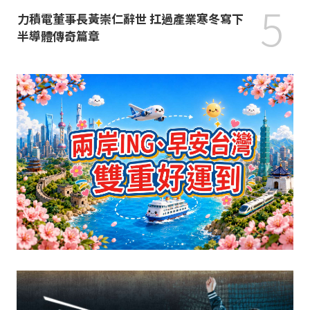
5
力積電董事長黃崇仁辭世 扛過產業寒冬寫下
半導體傳奇篇章