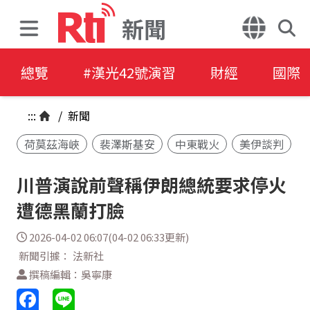
新聞
總覽
#漢光42號演習
財經
國際
:::
/
新聞
荷莫茲海峽
裴澤斯基安
中東戰火
美伊談判
川普演說前聲稱伊朗總統要求停火
遭德黑蘭打臉
2026-04-02 06:07(04-02 06:33更新)
新聞引據： 法新社
撰稿編輯：吳寧康