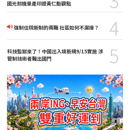
國光刻機量產印證黃仁勳觀點
4
強制住院新制的兩難 社區如何不漏接？
5
科技監獄來了！中國出入境新規9/15實施 涉
管制技術者難出國門