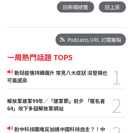
回新聞總覽
回上頁
Podcasts URL 訂閱複製
一周熱門話題 TOP5
1
新冠疫情持續飆升 常見八大症狀 沒發燒也
可能感染
2
解放軍建軍99年／「建軍節」前夕 「匿名者
64」攻下多個解放軍網站
3
對中科技圍堵反加速中國科技自主？！中