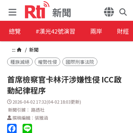
新聞
總覽
#漢光42號演習
兩岸
財經
:::
/
新聞
種族滅絕
權勢性侵
國際刑事法院
首席檢察官卡林汗涉嫌性侵 ICC啟
動紀律程序
2026-04-02 17:32(04-02 18:03更新)
新聞引據： 路透社
撰稿編輯：張雅涵