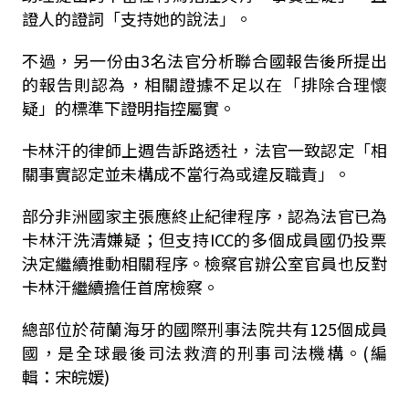
證人的證詞「支持她的說法」。
不過，另一份由3名法官分析聯合國報告後所提出
的報告則認為，相關證據不足以在「排除合理懷
疑」的標準下證明指控屬實。
卡林汗的律師上週告訴路透社，法官一致認定「相
關事實認定並未構成不當行為或違反職責」。
部分非洲國家主張應終止紀律程序，認為法官已為
卡林汗洗清嫌疑；但支持ICC的多個成員國仍投票
決定繼續推動相關程序。檢察官辦公室官員也反對
卡林汗繼續擔任首席檢察。
總部位於荷蘭海牙的國際刑事法院共有125個成員
國，是全球最後司法救濟的刑事司法機構。(編
輯：宋皖媛)