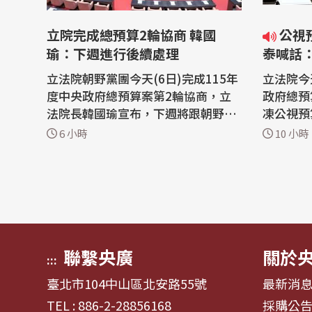
立院完成總預算2輪協商 韓國
公視預算遭刪凍逾10億元 卓榮
瑜：下週進行後續處理
泰喊話
鍵角色
立法院朝野黨團今天(6日)完成115年
立法院今
度中央政府總預算案第2輪協商，立
政府總預
法院長韓國瑜宣布，下週將跟朝野黨
凍公視預
團確認，並視情況進行後續處理，看
公共媒體
6 小時
10 小時
是要簽署協商結論或進行第3輪協
發展的重
商。 行政院長卓榮泰5日表示，116
文化戰略
年中央政府總預算案是一部不用舉
持續向立
債、收支平衡，能夠降低整體債務餘
立法院6
額的平衡預算；希望立法院不要將新
總預算，
舊年度的預算擺...
金會...
聯繫央廣
關於
:::
臺北市104中山區北安路55號
最新消
TEL : 886-2-28856168
採購公