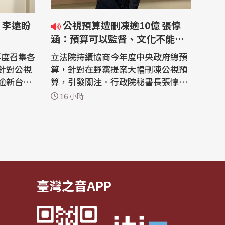
 李遠盼
公視預算遭刪凍逾10億 張惇
涵：預算可以監督、文化不能被
清算
再度召集各
立法院持續協商今年度中央政府總預
針對公視
算，針對在野黨提案大幅刪凍公視預
逾新台幣
算，引發關注。行政院秘書長張惇涵
示，感謝各
今天(6日)受訪時表示，預算可以監
16 小時
關頭相關
督，文化不能被清算，他並強調文化
資源留給
沒有藍綠，不應因政治傷害國家文化
 立法
根基。 立法院6日進行今年度中央政
，針對公
府總預算案第二輪協商，文化部預算
凍結逾新
成為朝野攻防焦點。文化部今年在
「影視及...
臺灣之音APP