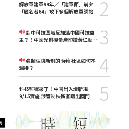
2
解放軍建軍99年／「建軍節」前夕
「匿名者64」攻下多個解放軍網站
3
對中科技圍堵反加速中國科技自
主？！中國光刻機量產印證黃仁勳觀
點
4
強制住院新制的兩難 社區如何不
漏接？
5
科技監獄來了！中國出入境新規
9/15實施 涉管制技術者難出國門
訪