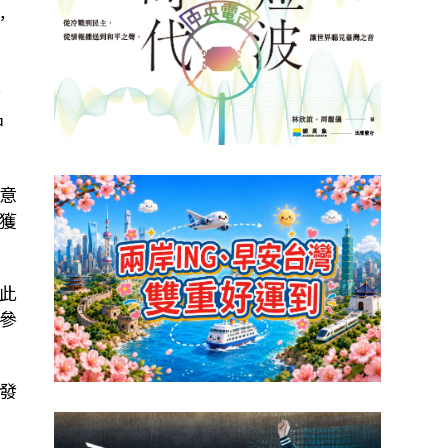
，
言
中
意
獲
此
參
發