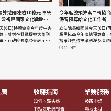
今年度總預算案二輪協商
：公視是國家文化戰略關
保留預算給文化工作者
天(6日)持續協商今年度中央
立法院長韓國瑜今天(6日)
算，針對在野黨提案大幅刪
黨團協商今年度總預算案。
算，行政院長卓榮泰表示，
捐贈經費遭提案刪減及凍結
是國家文化韌性及影視產業
10億元，文化部長李遠表
10 小時
要基礎建設，公視更是國家
界聲援公視預算，期盼最後
關鍵角色，卓揆要求文化部
預算能予以保留，把預算與
法院說明，爭取支持預算。
文化工作者及相關團體與產業。
日再度協商今年度中央政府
院近日審查今年度總預算案
其中文化部編列捐贈公視基
視預算遭在野黨提案刪減及
台幣...
央廣
收聽指南
業務服務
息
如何收聽央廣
參觀申請
告
中短波收聽報告
場地出租