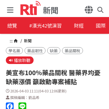
新聞
總覽
#漢光42號演習
財經
國際
:::
/
新聞
學名藥
藥品韌性
缺藥
藥品關稅
播放聆聽
美宣布100%藥品關稅 醫藥界均憂
缺藥漲價 籲啟動專案補貼
2026-04-03 11:11(04-03 12:06更新)
撰稿編輯：劉品希