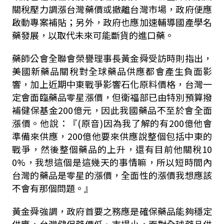
關稅壓力調漲台灣藥價或撤離台灣市場，政府便應
啟動專案補貼；另外，政府也應加速輔導國產學名
藥發展，以取代未來可能斷貨的進口藥。
藥師公會全聯會榮譽理事長黃金舜受訪時則指出，
美國新藥品關稅對全球藥品供應都會產生負面影
響，加上近期中東戰爭影響石化原料價格，台灣一
定會面臨藥品零星漲價，但衛福部已由特別預算撥
補健保基金
200
億元，因此我國藥品不至於會全面
漲價。他說：『
(
原音
)
因為我了解的有
200
億他會
準備來供應，
200
億他要來供應說整個包括中東的
戰爭，然後整個藥品的上升，還有目前他關稅
10
0%
，我想這個是這幾天的事情嘛，所以短時間內
台灣的藥品是零星的漲價，全面性的漲價我想應該
不會有那個問題。』
黃金舜強調，政府首要之務應是確保藥品能夠穩定