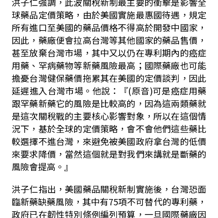
洪子仁強調，此波關稅新制最主要的衝擊是影響全
球藥品定價策略，由於美國實施最惠國待遇，規定
所有進口至美國的藥品價格不得高於開發中國家，
因此，藥廠便會拉高台灣等其他國家的藥品售價，
甚至放棄台灣市場，其中又以仍在專利期內的癌症
用藥、罕病藥物等新藥風險最高；國際藥廠也可能
擔憂台灣健保藥價拖累其在美國的定價談判，因此
延遲進入台灣市場。他說：『
(
原音
)
可是癌症用藥
跟罕藥新藥它的風險是比較高的，因為這兩類藥就
是這次關稅戰的主要核心影響對象，所以在這個情
況下，基於全球的定價策略，會不會他們這些藥比
較選擇不進台灣，來避免被美國政府拿台灣的低價
來要求降價，當然這個就是對我們來講就是斷藥的
風險會提高。』
洪子仁指出，美國藥品關稅新制實施後，台灣恐面
臨新藥缺藥風險，其中有
75
項不可替代的專利藥，
政府已在韌性特別條例編列預算，一旦國際藥廠因