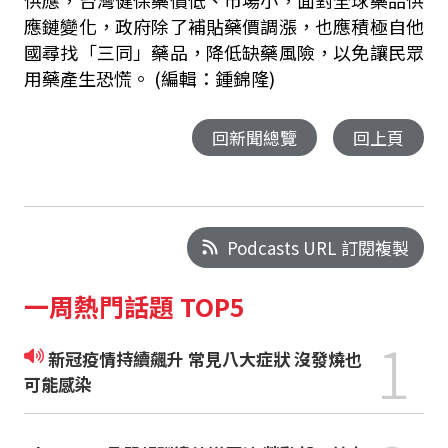
供應，台灣健保藥價低、市場小，面對全球藥品供
應鏈變化，政府除了補貼藥價調漲，也應積極自他
國尋找「三同」藥品，降低缺藥風險，以免讓民眾
用藥產生恐慌。
(編輯：鍾錦隆)
回新聞總覽
回上頁
Podcasts URL 訂閱複製
一周熱門話題 TOP5
1
新冠疫情持續飆升 常見八大症狀 沒發燒也
可能感染