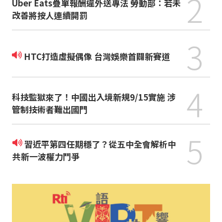
2
Uber Eats疊單報酬違外送專法 勞動部：若未
改善將按人連續開罰
3
HTC打造虛擬偶像 台灣娛樂首闢新賽道
4
科技監獄來了！中國出入境新規9/15實施 涉
管制技術者難出國門
5
習近平第四任期穩了？從五中全會解析中
共新一波權力鬥爭