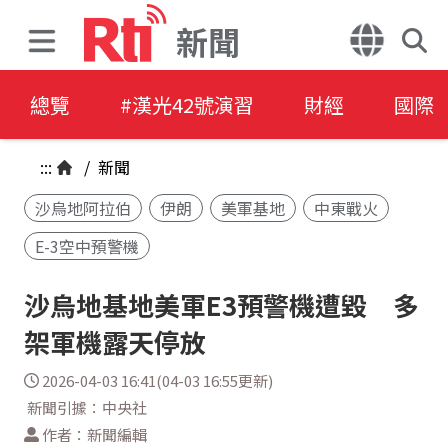
新聞
總覽
#漢光42號演習
財經
國際
:::
/
新聞
沙烏地阿拉伯
伊朗
美軍基地
中東戰火
E-3空中預警機
沙烏地基地美軍E3預警機遭毀 多
架軍機露天停放
2026-04-03 16:41(04-03 16:55更新)
新聞引據：中央社
作者：新聞編輯