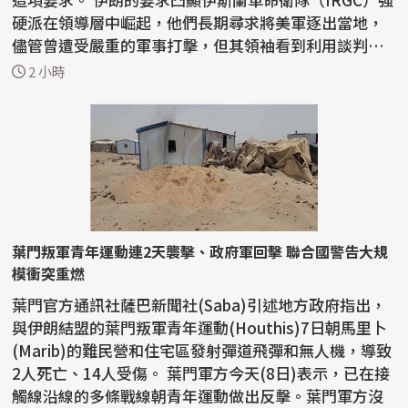
硬派在領導層中崛起，他們長期尋求將美軍逐出當地，
儘管曾遭受嚴重的軍事打擊，但其領袖看到利用談判動
搖...
2 小時
葉門叛軍青年運動連2天襲擊、政府軍回擊 聯合國警告大規
模衝突重燃
葉門官方通訊社薩巴新聞社(Saba)引述地方政府指出，
與伊朗結盟的葉門叛軍青年運動(Houthis)7日朝馬里卜
(Marib)的難民營和住宅區發射彈道飛彈和無人機，導致
2人死亡、14人受傷。 葉門軍方今天(8日)表示，已在接
觸線沿線的多條戰線朝青年運動做出反擊。葉門軍方沒