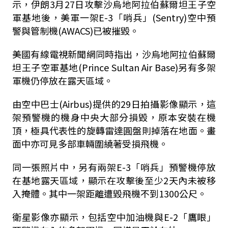
示，伊朗3月27日攻擊沙烏地阿拉伯蘇爾坦王子空
軍基地後，美軍一架E-3「哨兵」(Sentry)空中預
警與管制機(AWACS)已被摧毀。
美國有線電視新聞網同時指出，沙烏地阿拉伯蘇爾
坦王子空軍基地(Prince Sultan Air Base)另有多架
軍機仍停放在露天區域。
由空中巴士(Airbus)提供的29日拍攝影像顯示，這
架預警機的機身中央大部分損毀，原本安裝在機
頂，極具代表性的旋轉雷達圓盤則掉落在地面。畫
面中亦可見多部車輛圍繞著受損飛機。
同一張照片中，另有兩架E-3「哨兵」預警機停放
在基地露天區域，顯示在攻擊後至少2天內未被移
入掩體。其中一架距離遭毀飛機不到1300公尺。
衛星影像亦顯示，包括空中加油機與E-2「鷹眼」