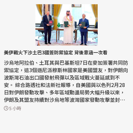
美伊戰火下沙土巴3國簽防禦協定 背後意涵一次看
沙烏地阿拉伯、土耳其與巴基斯坦7日在麥加簽署共同防
禦協定，這3個遜尼派穆斯林國家是美國盟友，對伊朗向
波斯灣石油出口國發射飛彈以及區域戰火蔓延感到不
安。 綜合路透社和法新社報導，自美國與以色列2月28
日對伊朗發動攻擊、多年區域動盪局勢大幅升級以來，
伊朗及其盟友持續對沙烏地等波灣國家發動攻擊並封鎖
能源運...
5 小時