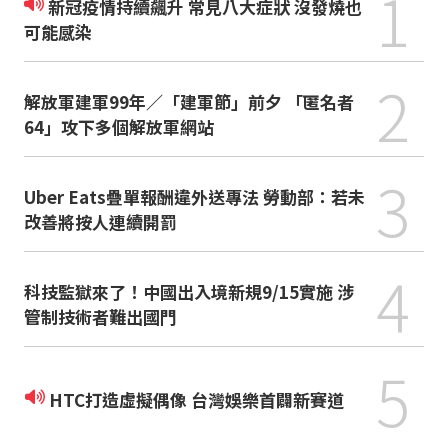
1
新冠疫情持續飆升 常見八大症狀 沒發燒也
可能感染
2
解放軍建軍99年／「建軍節」前夕 「匿名者
64」攻下多個解放軍網站
3
Uber Eats疊單報酬違外送專法 勞動部：若未
改善將按人連續開罰
4
科技監獄來了！中國出入境新規9/15實施 涉
管制技術者難出國門
5
HTC打造虛擬偶像 台灣娛樂首闢新賽道