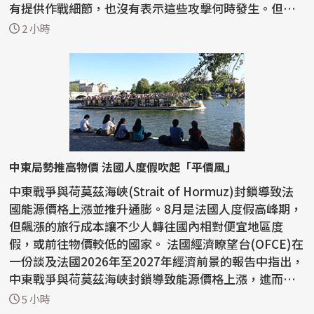
有提供作戰細節，也沒有表示這些攻擊何時發生。但軍
方表...
2 小時
中東局勢推高物價 法國人度假吹起「平價風」
中東戰爭與荷莫茲海峽(Strait of Hormuz)封鎖導致法
國能源價格上漲並推升通膨。8月是法國人度假高峰期，
但飆漲的旅行成本讓不少人轉往國內相對便宜地區度
假，或前往物價較低的國家。 法國經濟瞭望台(OFCE)在
一份談及法國2026年至2027年經濟前景的報告中指出，
中東戰爭與荷莫茲海峽封鎖導致能源價格上漲，進而推
升通膨...
5 小時