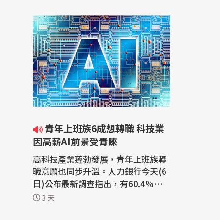
青年上班族6成想轉職 科技業
因高薪AI前景受青睞
高科技產業蓬勃發展，青年上班族轉
職意願也同步升溫。人力銀行今天(6
日)公布最新調查指出，有60.4%的1
8至35歲青年上班族有轉職打算，主
3 天
要原因是現在工作薪水太低，平均期