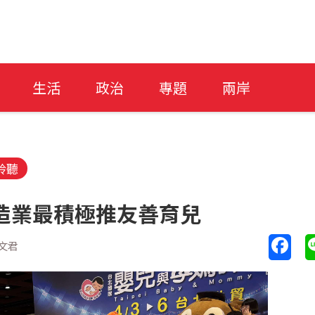
生活
政治
專題
兩岸
聆聽
造業最積極推友善育兒
文君