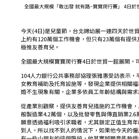
全國最大規模「敢出發 就有路~寶寶爬行賽」 4日
今天
(4
日
)
是兒童節，台北婦幼展一連四天於世
上約有
120
萬個工作機會，但只有
23
萬個有提供
極推友善育兒。
全國最大規模寶寶爬行賽4日
於世貿一館展開，
104
人力銀行公共事務部協理張雅惠受訪表示，
女教育補助及托育設施等，發現企業提供相關福
婚不生現象有關，企業多依員工年齡結構與需求
從產業別觀察，提供友善育兒措施的工作機會，
般製造業
4.2
萬個，以及批發零售與傳直銷業
2.6
願意透過福利吸引求職者，尤其鎖定正值生育年
到人，所以找不到人的情況下，如果他今天的僱
有一些小朋友的這個階段，他其實越願意能夠提