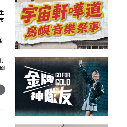
生
市
當
化
關