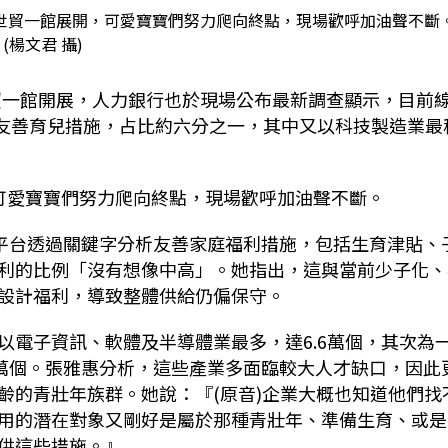
於世貿一館展開，可愛寶寶們努力爬向終點，現場歡呼加油聲不斷
(楊文君 攝)
貿一館開展，人力銀行也於現場公布最新調查顯示，目前
友善育兒措施，占比約六分之一，其中又以科技製造業最
可愛寶寶們努力爬向終點，現場歡呼加油聲不斷。
平台透過關鍵字分析友善家庭福利措施，包括生育津貼、
利的比例「沒有想像中高」。她指出，這與當前少子化、
設計福利，導致整體供給仍偏保守。
以電子資訊、軟體及半導體業最多，達
6.6
萬個，其次為
萬個。張雅惠分析，這些產業多面臨較大人才缺口，因此
齡的青壯年族群。她說：『
(
原音
)
企業大概也知道他們找
用的潛在對象又剛好是屬於那種青壯年、準備生育、或是
供這些措施。』