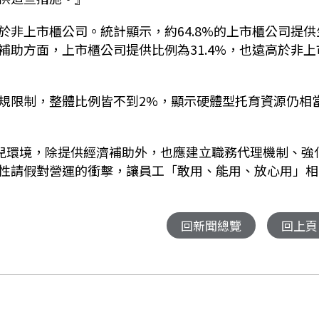
於非上市櫃公司。統計顯示，約
64.8%
的上市櫃公司提供
補助方面，上市櫃公司提供比例為
31.4%
，也遠高於非上
規限制，整體比例皆不到
2%
，顯示硬體型托育資源仍相
兒環境，除提供經濟補助外，也應建立職務代理機制、強
性請假對營運的衝擊，讓員工「敢用、能用、放心用」相
回新聞總覽
回上頁