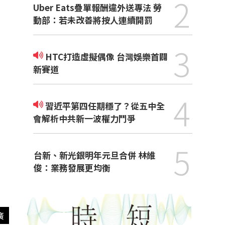
2
Uber Eats疊單報酬違外送專法 勞
動部：若未改善將按人連續開罰
3
HTC打造虛擬偶像 台灣娛樂首闢
新賽道
4
習近平第四任期穩了？從五中全
會解析中共新一波權力鬥爭
5
台新、新光銀明年元旦合併 林維
俊：業務發展更均衡
廣