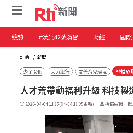
新聞
總覽
#漢光42號演習
財經
國際
:::
/
新聞
播放
少子女化
人力銀行
友善育兒環境
人才荒帶動福利升級 科技製
2026-04-04 11:15(04-04 11:35更新)
撰稿編輯：楊