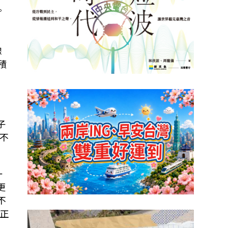
。
線
積
子
不
一
更
不
正