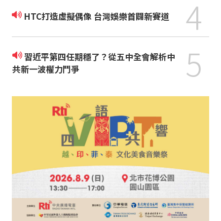
4
HTC打造虛擬偶像 台灣娛樂首闢新賽道
5
習近平第四任期穩了？從五中全會解析中
共新一波權力鬥爭