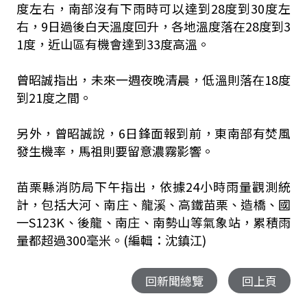
度左右，南部沒有下雨時可以達到28度到30度左
右，9日過後白天溫度回升，各地溫度落在28度到3
1度，近山區有機會達到33度高溫。
曾昭誠指出，未來一週夜晚清晨，低溫則落在18度
到21度之間。
另外，曾昭誠說，6日鋒面報到前，東南部有焚風
發生機率，馬祖則要留意濃霧影響。
苗栗縣消防局下午指出，依據24小時雨量觀測統
計，包括大河、南庄、龍溪、高鐵苗栗、造橋、國
一S123K、後龍、南庄、南勢山等氣象站，累積雨
量都超過300毫米。(編輯：沈鎮江)
回新聞總覽
回上頁