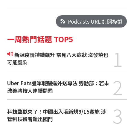
Podcasts URL 訂閱複製
一周熱門話題 TOP5
1
新冠疫情持續飆升 常見八大症狀 沒發燒也
可能感染
2
Uber Eats疊單報酬違外送專法 勞動部：若未
改善將按人連續開罰
3
科技監獄來了！中國出入境新規9/15實施 涉
管制技術者難出國門