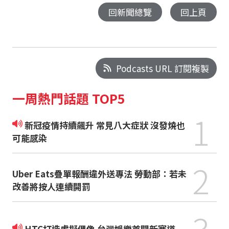
回新聞總覽
回上頁
Podcasts URL 訂閱複製
一周熱門話題 TOP5
1
新冠疫情持續飆升 常見八大症狀 沒發燒也
可能感染
2
Uber Eats疊單報酬違外送專法 勞動部：若未
改善將按人連續開罰
3
HTC打造虛擬偶像 台灣娛樂首闢新賽道