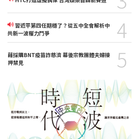
4
習近平第四任期穩了？從五中全會解析中
共新一波權力鬥爭
5
藉採購BNT疫苗詐慈濟 幕後宗教團體夫婦接
押禁見