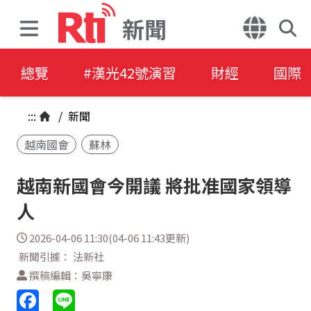
新聞
總覽
#漢光42號演習
財經
國際
:::
/
新聞
越南國會
蘇林
越南新國會今開議 將批准國家領導
人
2026-04-06 11:30(04-06 11:43更新)
新聞引據： 法新社
撰稿編輯：吳寧康