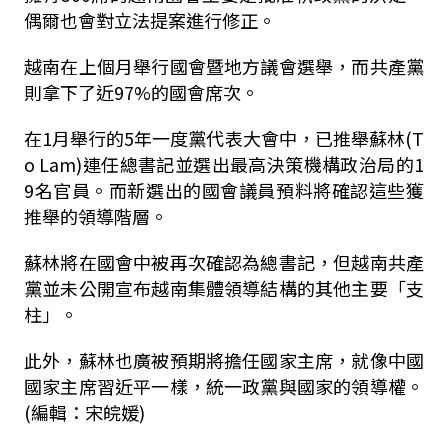
偶爾也會對立法提案進行修正。
越南在上個月舉行國會暨地方議會選舉，而共產黨
則拿下了近97%的國會席次。
在1月舉行的5年一度黨代表大會中，已推舉蘇林(T
o Lam)連任總書記並選出最高決策機構政治局的1
9名官員。而新選出的國會議員預料將確認這些獲
推舉的領導階層。
蘇林將在國會中被再次確認為總書記，但越南共產
黨並未公開宣布越南集體領導結構的其他主要「支
柱」。
此外，蘇林也廣被預期將擔任國家主席，就像中國
國家主席習近平一樣，統一政黨與國家的領導權。
(編輯：宋皖媛)