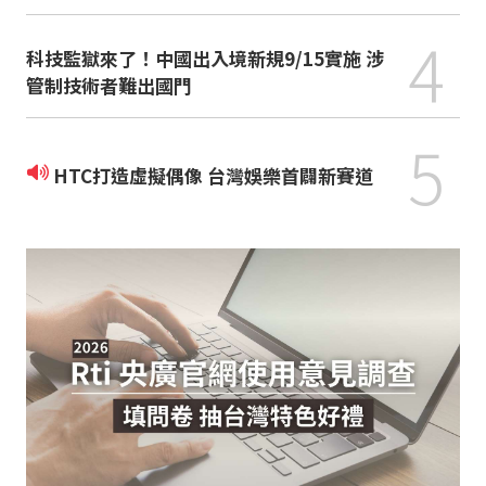
4
科技監獄來了！中國出入境新規9/15實施 涉
管制技術者難出國門
5
HTC打造虛擬偶像 台灣娛樂首闢新賽道