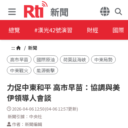
新聞
總覽
#漢光42號演習
財經
國際
:::
/
新聞
高市早苗
國際原油
荷莫茲海峽
中東局勢
中東戰火
能源衝擊
力促中東和平 高市早苗：協調與美
伊領導人會談
2026-04-06 12:50(04-06 12:57更新)
新聞引據：中央社
作者：新聞編輯