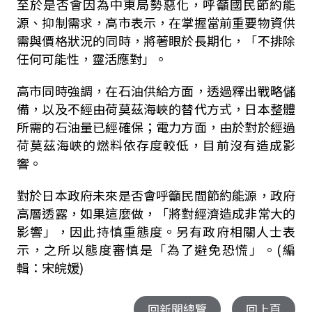
至於是否會因為中東局勢惡化，呼籲國民節約能
源、抑制需求，高市表示，在掌握當前重要物資供
需與價格狀況的同時，將著眼於長期化，「不排除
任何可能性，靈活應對」。
高市同時強調，在石油供給方面，透過釋出戰略儲
備，以及不經由荷莫茲海峽的替代方式，日本整體
所需的石油量已經確保；電力方面，由於對於經過
荷莫茲海峽的燃料依存度較低，目前沒有造成影
響。
對於日本政府未來是否會呼籲民間節約能源，政府
高層透露，如果這麼做，「將對經濟造成非常大的
影響」，因此持慎重態度。另有政府相關人士表
示，之所以態度審慎是「為了避免恐慌」。(編
輯：宋皖媛)
回新聞總覽
回上頁