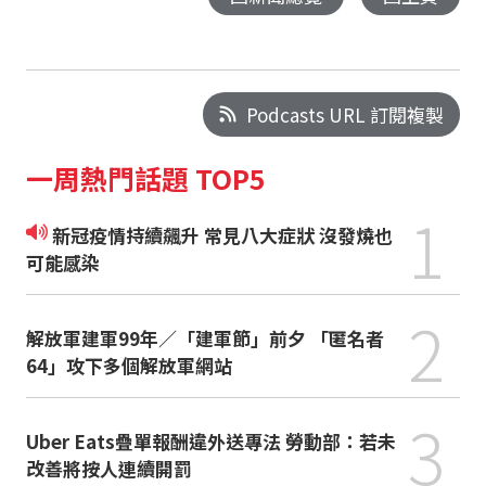
Podcasts URL 訂閱複製
一周熱門話題 TOP5
1
新冠疫情持續飆升 常見八大症狀 沒發燒也
可能感染
2
解放軍建軍99年／「建軍節」前夕 「匿名者
64」攻下多個解放軍網站
3
Uber Eats疊單報酬違外送專法 勞動部：若未
改善將按人連續開罰