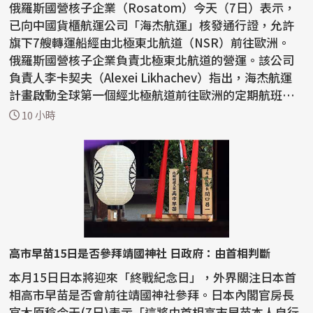
俄羅斯國營核子企業（Rosatom）今天（7日）表示，
已向中國貨櫃航運公司「海杰航運」核發通行證，允許
旗下7艘轉運船經由北極東北航道（NSR）前往歐洲。
俄羅斯國營核子企業負責北極東北航道的營運。該公司
負責人李卡契夫（Alexei Likhachev）指出，海杰航運
計畫啟動全球第一個經北極航道前往歐洲的定期航班。
李卡契...
10 小時
高市早苗15日是否參拜靖國神社 日政府：由首相判斷
本月15日日本將迎來「終戰紀念日」，外界關注日本首
相高市早苗是否會前往靖國神社參拜。日本內閣官房長
官木原稔今天(7日)表示「這將由首相高市早苗本人自行