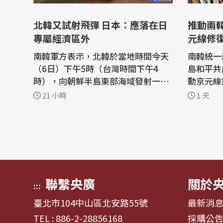
北韓又試射飛彈 日本：應落在日
推動兩
專屬經濟區外
元線修
南韓軍方表示，北韓於當地時間今天
南韓統一
（6日）下午5時（台灣時間下午4
島和平共
時），向朝鮮半島東部海域發射一枚
動京元線
短程彈道飛彈。北韓今年以來已進行
首都首爾
21 小時
1 天
一系列武器試射。 路透社報導，日本
san）。 綜合法新社與韓聯社報導，
政府也表示，北韓發射了可能是彈道
南韓統一部
飛彈的飛行物。日本放送協會（NH
youn
K）報導，防衛省相關人士透露，該
根據該計
物體似乎落在日本專屬經濟區外。 北
區（DM
韓今年進...
鐵道路段。
聯繫央廣
關於
:::
臺北市104中山區北安路55號
最新消
TEL : 886-2-28856168
採購公