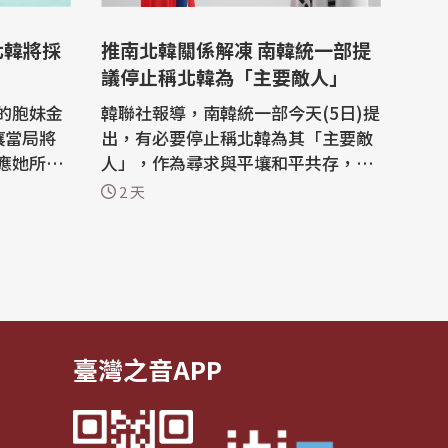
推南北韓關係解凍 南韓統一部提
議停止稱北韓為「主要敵人」
的胞妹金
韓聯社報導，南韓統一部今天(5日)提
壤當局將
出，有必要停止稱北韓為其「主要敵
應她所謂
人」，作為尋求與平壤和平共存，重
振長期凍結的南北韓關係的措施之
2 天
，金與正
一。 南韓統一部向總統李在明(Lee J
，將自衛
ae Myung)簡報其主要政策計畫，聚
外軍事行
焦在建立互相尊重與互惠合作、和平
化解衝突與危機控管，以及長期推動
「鳥海
朝鮮半島無核化與東北亞和平。 作為
這項...
臺灣之音APP