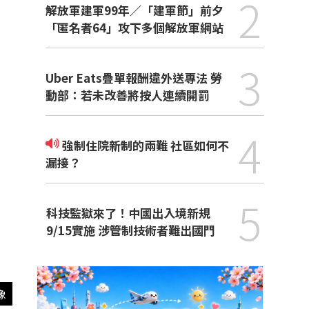
2
解放軍建軍99年／「建軍節」前夕
「匿名者64」攻下多個解放軍網站
3
Uber Eats疊單報酬違外送專法 勞
動部：若未改善將按人連續開罰
4
強制住院新制的兩難 社區如何不
漏接？
5
科技監獄來了！中國出入境新規
9/15實施 涉管制技術者難出國門
像