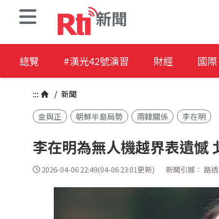
新聞
總覽
#漢光42號演習
財經
國際
:::
/
新聞
金與正
朝鮮半島局勢
兩韓關係
李在明
李在明為無人機越界表遺憾 
2026-04-06 22:49(04-06 23:01更新)
新聞引據： 路