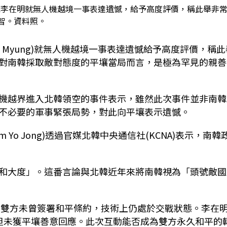
統李在明就無人機越境一事表達遺憾，給予高度評價，稱此舉非
智。資料照。
ae Myung)就無人機越境一事表達遺憾給予高度評價，稱
對南韓採取敵對態度的平壤當局而言，是極為罕見的親善
機越界進入北韓領空的事件表示，雖然此次事件並非南韓
不必要的軍事緊張局勢，對此向平壤表示遺憾。
im Yo Jong)透過官媒北韓中央通信社(KCNA)表示，南韓
和大度」。這番言論與北韓近年來將南韓視為「頭號敵國
來，雙方未曾簽署和平條約，技術上仍處於交戰狀態。李在
但未獲平壤善意回應。此次互動能否成為雙方永久和平的