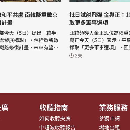
韓和平共處 南韓擬重啟京
批日試射飛彈 金與正：北韓將採
復計畫
取更多軍事選項
部今天（5日）提出「韓半
北韓領導人金正恩位高權重
處發展構想」，包括重新啟
與正今天（5日）表示，平
鐵路修復計畫，未來有望從
採取「更多軍事選項」，回
直通北韓東部元山市（Won
的日本軍事強權轉型。 路透社引述北
2 天
韓官媒北韓中央通信社報導
長鄭東泳（Chung Dong-
指控日本已經超越防禦態勢
g）向總統簡報上述修建計畫。
隊轉變為具備先發攻擊及海
畫，當局將重新修築非軍事
動能力的武裝力量。 她舉出兩個例
Z）附近、現已中斷的京元線
子：一是日本神盾級驅逐艦
...
號」近...
央廣
收聽指南
業務服務
息
如何收聽央廣
參觀申請
告
中短波收聽報告
場地出租