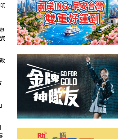
常明
此舉
姿
政
政
」
明
轉