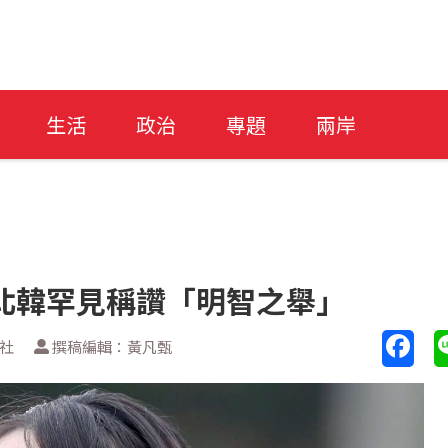
生活
政治
專題
兩岸
北韓罕見稱讚「明智之舉」
透社
撰稿編輯：黃凡甄