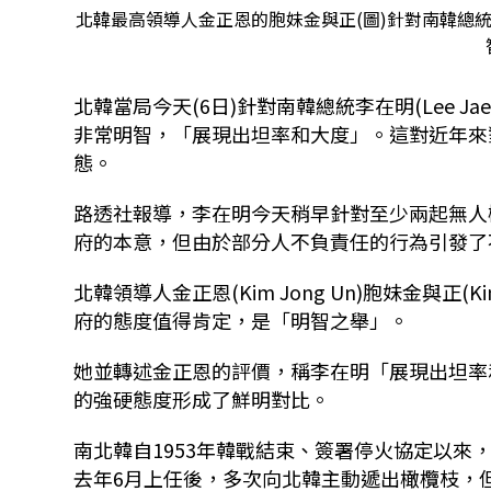
北韓最高領導人金正恩的胞妹金與正(圖)針對南韓總
北韓當局今天(6日)針對南韓總統李在明(Lee J
非常明智，「展現出坦率和大度」。這對近年來
態。
路透社報導，李在明今天稍早針對至少兩起無人
府的本意，但由於部分人不負責任的行為引發了
北韓領導人金正恩(Kim Jong Un)胞妹金與正(K
府的態度值得肯定，是「明智之舉」。
她並轉述金正恩的評價，稱李在明「展現出坦率
的強硬態度形成了鮮明對比。
南北韓自1953年韓戰結束、簽署停火協定以
去年6月上任後，多次向北韓主動遞出橄欖枝，