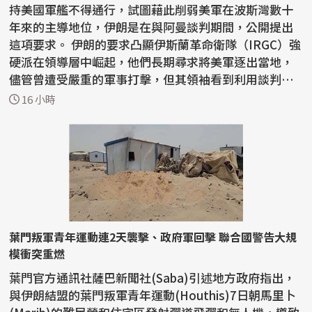
持美國軍艦不得通行，試圖藉此削弱美軍在波斯灣數十
年來的主導地位，伊朗是在與阿曼談判期間，公開提出
這項要求。 伊朗的要求凸顯伊斯蘭革命衛隊（IRGC）強
硬派在領導層中崛起，他們長期尋求將美軍逐出當地，
儘管曾遭受嚴重的軍事打擊，但其領袖看到利用談判動
搖...
16 小時
葉門叛軍青年運動連2天襲擊、政府軍回擊 聯合國警告大規
模衝突重燃
葉門官方通訊社薩巴新聞社(Saba)引述地方政府指出，
與伊朗結盟的葉門叛軍青年運動(Houthis)7日朝馬里卜