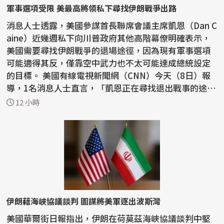
軍事選項受限 美最高將領私下尋找伊朗戰爭出路
消息人士透露，美國參謀首長聯席會議主席凱恩（Dan C
aine）近幾週私下向川普政府其他高階幕僚明確表示，
美國需要尋找伊朗戰爭的退場途徑，因為現有軍事選項
可能適得其反，僅靠空中武力也不太可能達成總統設定
的目標。 美國有線電視新聞網（CNN）今天（8日）報
導，1名消息人士直言，「凱恩正在尋找退出戰事的途
徑」。...
12 小時
伊朗藉海峽協議談判 圖謀將美軍逐出波斯灣
美國華爾街日報指出，伊朗在荷莫茲海峽協議談判中堅