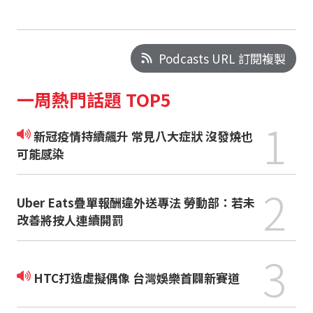
Podcasts URL 訂閱複製
一周熱門話題 TOP5
1
新冠疫情持續飆升 常見八大症狀 沒發燒也
可能感染
2
Uber Eats疊單報酬違外送專法 勞動部：若未
改善將按人連續開罰
3
HTC打造虛擬偶像 台灣娛樂首闢新賽道