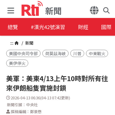
新聞
總覽
#漢光42號演習
財經
國際
:::
/
新聞
美國中央司令部
荷莫茲海峽
川普
中東戰火
美伊停火
美軍：美東4/13上午10時對所有往
來伊朗船隻實施封鎖
2026-04-13 06:36(04-13 07:42更新)
新聞引據：中央社
撰稿編輯：鄭景懋