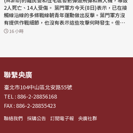
(Marib)的難民營和住宅區發射彈道飛彈和無人機，導致
2人死亡、14人受傷。 葉門軍方今天(8日)表示，已在接
觸線沿線的多條戰線朝青年運動做出反擊。葉門軍方沒
有提供作戰細節，也沒有表示這些攻擊何時發生。但軍
方表...
16 小時
聯繫央廣
臺北市104中山區北安路55號
TEL : 886-2-28856168
FAX : 886-2-28855423
聯絡我們
採購公告
訂閱電子報
央廣社群