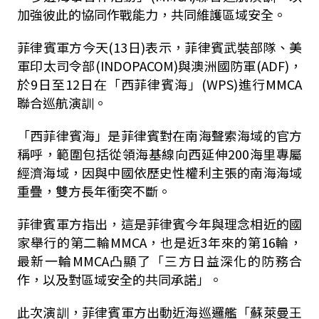
加強彼此的協同作戰能力，共同維護區域安全。
菲律賓軍方今天(13日)表示，菲律賓武裝部隊、美
軍印太司令部(INDOPACOM)與澳洲國防軍(ADF)，
於9日至12日在「西菲律賓海」(WPS)進行MMCA
聯合巡航演訓。
「西菲律賓海」是菲律賓對在南海聲索海域的官方
稱呼，範圍包括從領海基線向西延伸200海里專屬
經濟海域，因與中國依歷史性權利主張的南海海域
重疊，雙方長年衝突不斷。
菲律賓軍方指出，這是菲律賓今年與理念相近的國
家舉行的第二輪MMCA，也是近3年來的第16輪，
最新一輪MMCA凸顯了「三方日益深化的防務合
作，以及對區域安全的共同承諾」。
此次演訓，菲律賓軍方出動近海巡邏艦「蘇萊曼王