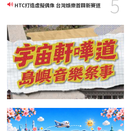
5
HTC打造虛擬偶像 台灣娛樂首闢新賽道