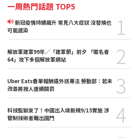
一周熱門話題 TOP5
1
新冠疫情持續飆升 常見八大症狀 沒發燒也
可能感染
2
解放軍建軍99年／「建軍節」前夕 「匿名者
64」攻下多個解放軍網站
3
Uber Eats疊單報酬違外送專法 勞動部：若未
改善將按人連續開罰
4
科技監獄來了！中國出入境新規9/15實施 涉
管制技術者難出國門