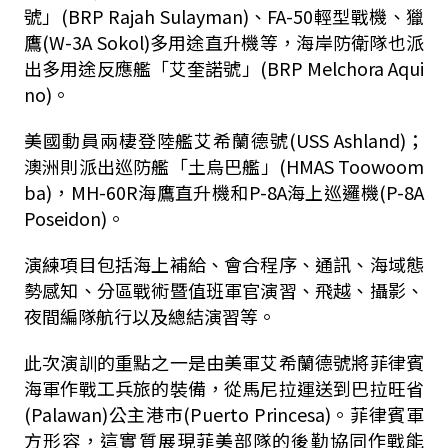
號」(BRP Rajah Sulayman)、FA-50輕型戰機、獵
鷹(W-3A Sokol)多用途直升機等，海岸防衛隊也派
出多用途反應艦「艾奎諾號」(BRP Melchora Aqui
no)。
美國動員兩棲登陸艦艾希蘭德號(USS Ashland)；
澳洲則派出巡防艦「土烏巴艦」(HMAS Toowoom
ba)，MH-60R海鷹直升機和P-8A海上巡邏機(P-8A
Poseidon)。
演練項目包括海上補給、會合程序、通訊、海域態
勢感知、分區戰術暨值班軍官演習、飛越、攝影、
夜間編隊航行以及總結演習等。
此次演訓的重點之一是由美軍艾希蘭德號將菲律賓
海軍作戰工兵旅的裝備，從馬尼拉運送到巴拉旺省
(Palawan)公主港市(Puerto Princesa)。菲律賓軍
方形容，這實質展現菲美部隊的後勤協同作戰能