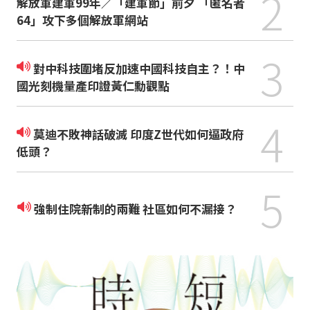
2
解放軍建軍99年／「建軍節」前夕 「匿名者
64」攻下多個解放軍網站
3
對中科技圍堵反加速中國科技自主？！中
國光刻機量產印證黃仁勳觀點
4
莫迪不敗神話破滅 印度Z世代如何逼政府
低頭？
5
強制住院新制的兩難 社區如何不漏接？