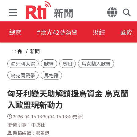
新聞
總覽
#漢光42號演習
財經
國際
:::
/
新聞
匈牙利大選
歐盟
奧班
烏克蘭入歐盟
烏克蘭戰爭
馬格雅
匈牙利變天助解鎖援烏資金 烏克蘭
入歐盟現新動力
2026-04-15 13:30(04-15 13:40更新)
新聞引據：中央社
撰稿編輯：鄭景懋