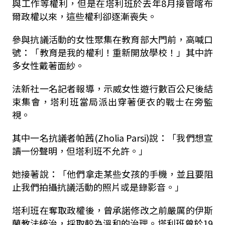
與工作等權利，但是在塔利班於去年8月接管喀布
爾政權以來，這些權利卻逐漸喪失。
參與抗議活動的女性聚集在教育部大門前，高喊口
號：「教育是我的權利！重新開放學校！」其中許
多女性戴著面紗。
法新社一名記者報導，示威女性遊行數百公尺後結
束集會，塔利班當局派出穿著便衣的戰士在旁監
視。
其中一名抗議者帕茜(Zholia Parsi)說：「我們想宣
讀一份聲明，但塔利班不允許。」
她接著說：「他們拿走某些女孩的手機，並且要阻
止我們拍攝抗議活動的照片或是錄影音。」
塔利班在奪取政權後，曾承諾修改之前嚴厲的伊斯
蘭教法統治，採取較為溫和的治理。塔利班曾於19