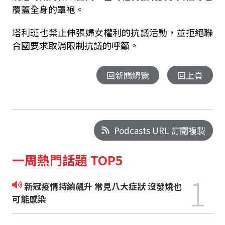
覆蓋全身的罩袍。
塔利班也禁止伸張婦女權利的抗議活動，並拒絕聯
合國要求取消限制抗議的呼籲。
回新聞總覽
回上頁
Podcasts URL 訂閱複製
一周熱門話題 TOP5
1
新冠疫情持續飆升 常見八大症狀 沒發燒也
可能感染