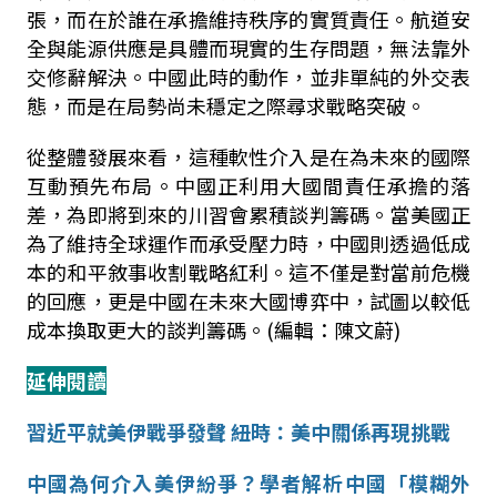
張，而在於誰在承擔維持秩序的實質責任。航道安
全與能源供應是具體而現實的生存問題，無法靠外
交修辭解決。中國此時的動作，並非單純的外交表
態，而是在局勢尚未穩定之際尋求戰略突破。
從整體發展來看，這種軟性介入是在為未來的國際
互動預先布局。中國正利用大國間責任承擔的落
差，為即將到來的川習會累積談判籌碼。當美國正
為了維持全球運作而承受壓力時，中國則透過低成
本的和平敘事收割戰略紅利。這不僅是對當前危機
的回應，更是中國在未來大國博弈中，試圖以較低
成本換取更大的談判籌碼。(編輯：陳文蔚)
延伸閱讀
習近平就美伊戰爭發聲
紐時：美中關係再現挑戰
中國為何介入美伊紛爭？學者解析中國「模糊外