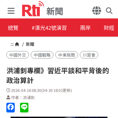
新聞
總覽
#漢光42號演習
兩岸
財經
:::
/
新聞
中國外交
中國戰略
中東局勢
川習會
洪浦釗專欄》習近平談和平背後的
政治算計
2026-04-16 08:30(04-30 18:02更新)
作者：洪浦釗