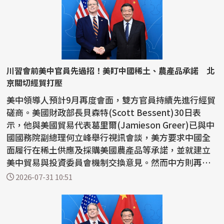
川習會前美中官員先過招！美盯中國稀土、農產品承諾 北
京關切經貿打壓
美中領導人預計9月再度會面，雙方官員持續先進行經貿
磋商。美國財政部長貝森特(Scott Bessent)30日表
示，他與美國貿易代表葛里爾(Jamieson Greer)已與中
國國務院副總理何立峰舉行視訊會談，美方要求中國全
面履行在稀土供應及採購美國農產品等承諾，並就建立
美中貿易與投資委員會機制交換意見。然而中方則再度
對美國實施...
2026-07-31 10:51