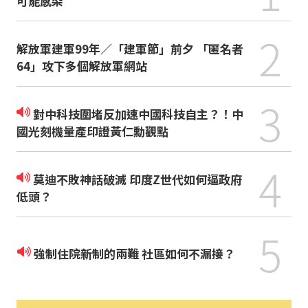
可能感染
2
解放軍建軍99年／「建軍節」前夕 「匿名者
64」攻下多個解放軍網站
3
對中科技圍堵反加速中國科技自主？！中
國光刻機量產印證黃仁勳觀點
4
莫迪不敗神話破滅 印度Z世代如何逼政府
低頭？
5
強制住院新制的兩難 社區如何不漏接？