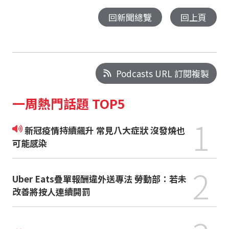
回新聞總覽
回上頁
Podcasts URL 訂閱複製
一周熱門話題 TOP5
1
新冠疫情持續飆升 常見八大症狀 沒發燒也
可能感染
2
Uber Eats疊單報酬違外送專法 勞動部：若未
改善將按人連續開罰