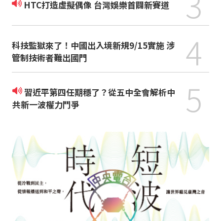
3
HTC打造虛擬偶像 台灣娛樂首闢新賽道
4
科技監獄來了！中國出入境新規9/15實施 涉
管制技術者難出國門
5
習近平第四任期穩了？從五中全會解析中
共新一波權力鬥爭