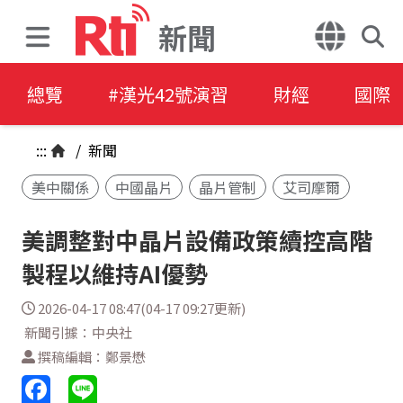
新聞
總覽
#漢光42號演習
財經
國際
:::
/
新聞
美中關係
中國晶片
晶片管制
艾司摩爾
美調整對中晶片設備政策續控高階
製程以維持AI優勢
2026-04-17 08:47(04-17 09:27更新)
新聞引據：中央社
撰稿編輯：鄭景懋