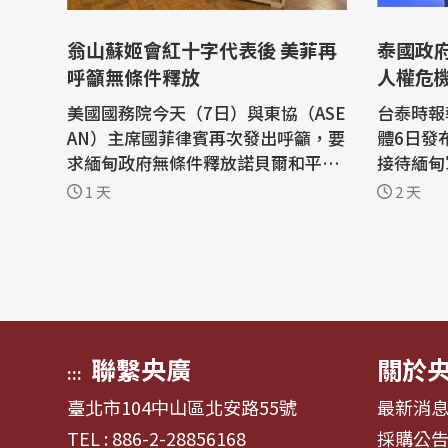
翁山蘇姬會紅十字代表後 美菲再
泰國政
呼籲無條件釋放
人權危
美國國務院今天（7日）與東協（ASE
台泰時報
AN）主席國菲律賓再次發出呼籲，要
體6日發
求緬甸政府無條件釋放諾貝爾和平獎
接待緬甸
得主、前緬甸領導人翁山蘇姬（Aung
Aung 
1 天
2 天
San Suu Kyi）。 2021年2月，緬甸
其領導地
軍方推翻翁山蘇姬所領導的民選政
面臨的人
府，將她與其他政府高層逮捕拘留。
在處理對
翁山蘇姬隨後被軍方指控貪腐、煽動
法及人權原則。 聲
等數十項罪名，被判處長期監禁。今
會、緬甸
年稍早，...
與自由...
聯繫央廣
關於
:::
臺北市104中山區北安路55號
最新消
TEL : 886-2-28856168
採購公