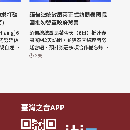
力求打破
緬甸總統敏昂萊正式訪問泰國 民
)
團批勿替軍政府背書
aing)6
緬甸總統敏昂萊今天（6日）抵達泰
努廷(A
國展開2天訪問，並與泰國總理阿努
車旁親自迎
廷會晤，預計簽署多項合作備忘錄，
並共同出席泰緬商業論壇。這是敏昂
2 天
接受致敬
萊4月就任總統後，尋求深化區域外
政府大樓
交的重要行程，但此行也引發泰國民
雙方旋即
團及人權組織強烈反彈。 根據泰國政
程。 敏
府的新聞稿，阿努廷（Anutin Charn
商務論壇
virakul）今天在總理府熱情歡迎敏昂
萊（Mi...
臺灣之音APP