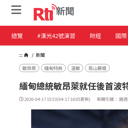
新聞
總覽
#漢光42號演習
財經
國際
:::
/
新聞
敏昂萊
緬甸特赦
溫敏
翁山蘇姬
緬甸總統敏昂萊就任後首波特
2026-04-17 15:53(04-17 16:05更新)
新聞引據： 路