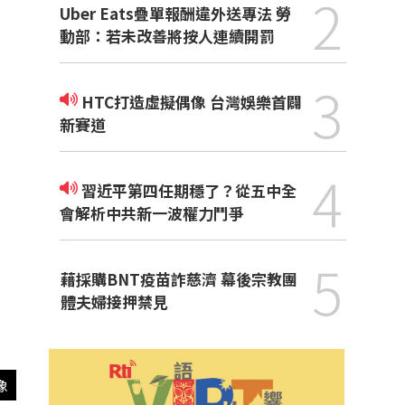
2
Uber Eats疊單報酬違外送專法 勞
動部：若未改善將按人連續開罰
3
HTC打造虛擬偶像 台灣娛樂首闢
新賽道
4
習近平第四任期穩了？從五中全
會解析中共新一波權力鬥爭
5
藉採購BNT疫苗詐慈濟 幕後宗教團
體夫婦接押禁見
像