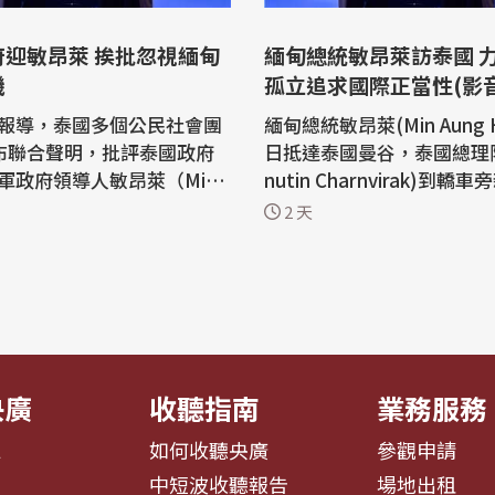
府迎敏昂萊 挨批忽視緬甸
緬甸總統敏昂萊訪泰國 
機
孤立追求國際正當性(影音
報導，泰國多個公民社會團
緬甸總統敏昂萊(Min Aung Hl
布聯合聲明，批評泰國政府
日抵達泰國曼谷，泰國總理阿
軍政府領導人敏昂萊（Min
nutin Charnvirak)到轎
Hlaing），認為此舉形同承認
接。 在軍樂隊的演出中，兩人在歡迎
2 天
位，忽視緬甸人民在政變後
儀式上共同檢閱泰國儀隊，
權與人道危機，並要求政府
後，阿努廷向敏昂萊介紹在
緬政策時，遵守法治、國際
門口等候的重要泰國官員，
明由泰緬友好基金
進入大樓內開始正式的訪問行
民主運動委員會、人民權利
昂萊訪泰簽多項MOU 出席
推動...
央廣
收聽指南
業務服務
息
如何收聽央廣
參觀申請
告
中短波收聽報告
場地出租