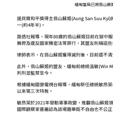
緬甸當局已將翁山蘇姬
諾貝爾和平獎得主翁山蘇姬(Aung San Suu 
一(約4年半)。
路透社報導，現年80歲的翁山蘇姬目前在獄中
舞弊及違反國家機密法等罪行，其盟友則稱這些
律師表示，在翁山蘇姬獲得減刑後，目前還不清
此外，翁山蘇姬的盟友、緬甸前總統溫敏(Win M
判刑並監禁至今。
根據緬甸國營電視台報導，緬甸新任總統敏昂萊(Min
以來第三次特赦。
敏昂萊於2021年發動軍事政變，推翻翁山蘇姬
國際觀察家普遍認為該場選舉既不自由也不公正。