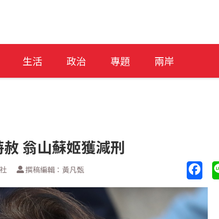
生活
政治
專題
兩岸
赦 翁山蘇姬獲減刑
透社
撰稿編輯：黃凡甄