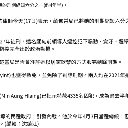
的刑期縮短六分之一(約4年半)。
Kyi)的律師今天(17日)表示，緬甸當局已將她的刑期縮短六分
服27年徒刑，這名緬甸前領導人遭控犯下煽動、貪汙、選
指控完全出於政治動機。
楚當局是否會准許她以居家軟禁的方式服完剩餘刑期。
yint)也獲得赦免，並免除了剩餘刑期。兩人均在2021年
 Aung Hlaing)已批示特赦4335名囚犯，成為過去半
領導的民選政府，引發內戰。他於今年4月3日當選總統，
(編輯：沈鎮江)