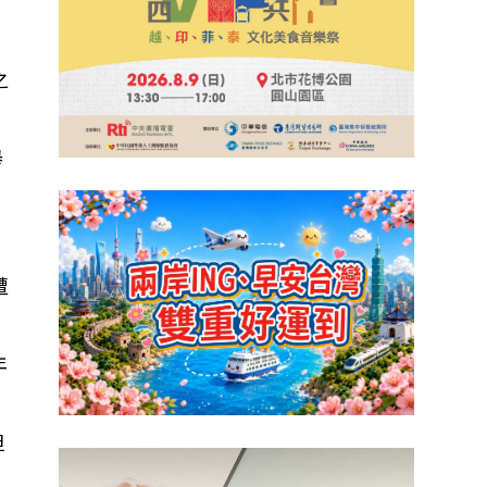
之
舉
遭
年
但