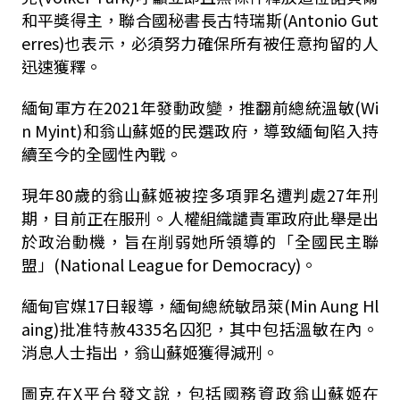
和平獎得主，聯合國秘書長古特瑞斯(Antonio Gut
erres)也表示，必須努力確保所有被任意拘留的人
迅速獲釋。
緬甸軍方在2021年發動政變，推翻前總統溫敏(Wi
n Myint)和翁山蘇姬的民選政府，導致緬甸陷入持
續至今的全國性內戰。
現年80歲的翁山蘇姬被控多項罪名遭判處27年刑
期，目前正在服刑。人權組織譴責軍政府此舉是出
於政治動機，旨在削弱她所領導的「全國民主聯
盟」(National League for Democracy)。
緬甸官媒17日報導，緬甸總統敏昂萊(Min Aung Hl
aing)批准特赦4335名囚犯，其中包括溫敏在內。
消息人士指出，翁山蘇姬獲得減刑。
圖克在X平台發文說，包括國務資政翁山蘇姬在