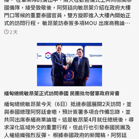
國儀隊，接受致敬後，阿努廷向敏昂萊介紹在政府大樓
門口等候的重要泰國官員，雙方旋即進入大樓內開始正
式的訪問行程。 敏昂萊訪泰簽多項MOU 出席商務論壇
推動...
2 天
緬甸總統敏昂萊正式訪問泰國 民團批勿替軍政府背書
緬甸總統敏昂萊今天（6日）抵達泰國展開2天訪問，並
與泰國總理阿努廷會晤，預計簽署多項合作備忘錄，並
共同出席泰緬商業論壇。這是敏昂萊4月就任總統後，尋
求深化區域外交的重要行程，但此行也引發泰國民團及
人權組織強烈反彈。 根據泰國政府的新聞稿，阿努廷