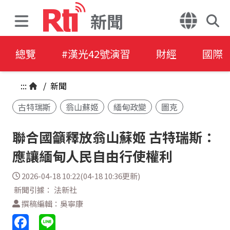
新聞
總覽
#漢光42號演習
財經
國際
:::
/
新聞
古特瑞斯
翁山蘇姬
緬甸政變
圖克
聯合國籲釋放翁山蘇姬 古特瑞斯：
應讓緬甸人民自由行使權利
2026-04-18 10:22(04-18 10:36更新)
新聞引據： 法新社
撰稿編輯：吳寧康