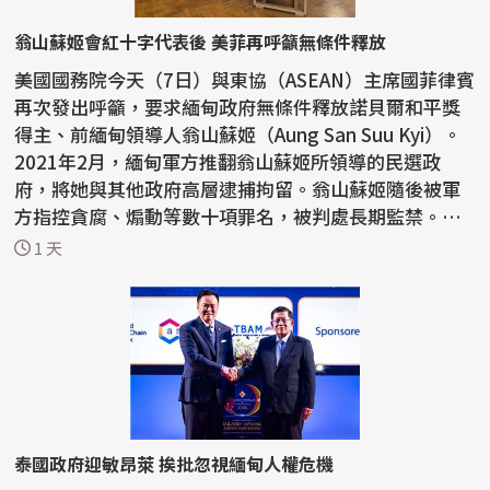
翁山蘇姬會紅十字代表後 美菲再呼籲無條件釋放
美國國務院今天（7日）與東協（ASEAN）主席國菲律賓
再次發出呼籲，要求緬甸政府無條件釋放諾貝爾和平獎
得主、前緬甸領導人翁山蘇姬（Aung San Suu Kyi）。
2021年2月，緬甸軍方推翻翁山蘇姬所領導的民選政
府，將她與其他政府高層逮捕拘留。翁山蘇姬隨後被軍
方指控貪腐、煽動等數十項罪名，被判處長期監禁。今
年稍早，...
1 天
泰國政府迎敏昂萊 挨批忽視緬甸人權危機