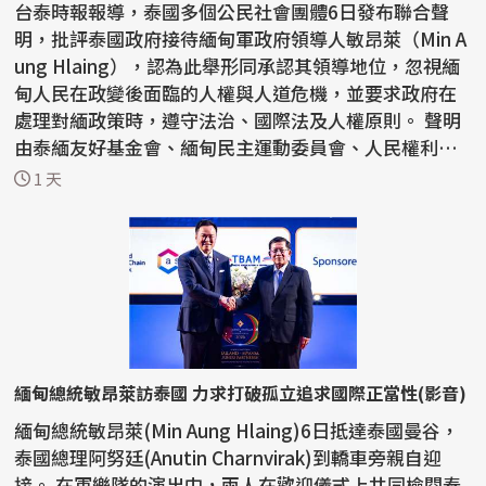
台泰時報報導，泰國多個公民社會團體6日發布聯合聲
明，批評泰國政府接待緬甸軍政府領導人敏昂萊（Min A
ung Hlaing），認為此舉形同承認其領導地位，忽視緬
甸人民在政變後面臨的人權與人道危機，並要求政府在
處理對緬政策時，遵守法治、國際法及人權原則。 聲明
由泰緬友好基金會、緬甸民主運動委員會、人民權利與
自由...
1 天
緬甸總統敏昂萊訪泰國 力求打破孤立追求國際正當性(影音)
緬甸總統敏昂萊(Min Aung Hlaing)6日抵達泰國曼谷，
泰國總理阿努廷(Anutin Charnvirak)到轎車旁親自迎
接。 在軍樂隊的演出中，兩人在歡迎儀式上共同檢閱泰