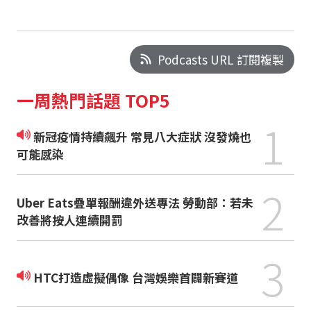
Podcasts URL 訂閱複製
一周熱門話題 TOP5
1
新冠疫情持續飆升 常見八大症狀 沒發燒也
可能感染
2
Uber Eats疊單報酬違外送專法 勞動部：若未
改善將按人連續開罰
3
HTC打造虛擬偶像 台灣娛樂首闢新賽道