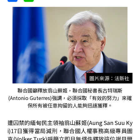
圖片來源：法新社
聯合國籲釋放翁山蘇姬，聯合國秘書長古特瑞斯
(Antonio Guterres)強調，必須採取「有效的努力」來確
保所有被任意拘留的人能夠迅速獲釋。
遭囚禁的緬甸民主領袖翁山蘇姬(Aung San Suu Ky
i)17日獲得當局
減
刑，聯合國人權事務高級專員圖
克(Volker Turk)呼籲立即且無條件釋放這位諾貝爾