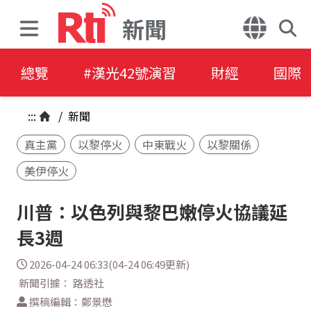
新聞
總覽
#漢光42號演習
財經
國際
:::
/
新聞
真主黨
以黎停火
中東戰火
以黎關係
美伊停火
川普：以色列與黎巴嫩停火協議延
長3週
2026-04-24 06:33(04-24 06:49更新)
新聞引據： 路透社
撰稿編輯：鄭景懋