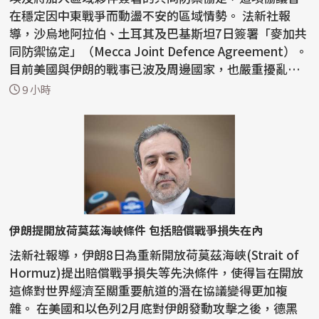
在穩定因中東戰爭而動盪不安的區域情勢。 法新社報
導，沙烏地阿拉伯、土耳其及巴基斯坦7日簽署「麥加共
同防禦協定」（Mecca Joint Defence Agreement）。
目前美國與伊朗的戰事已波及周邊國家，也嚴重擾亂荷
莫茲...
9 小時
伊朗提開放荷莫茲海峽條件 包括賠償戰爭損失在內
法新社報導，伊朗8日為重新開放荷莫茲海峽(Strait of
Hormuz)提出賠償戰爭損失等先決條件，使得旨在開放
這條對世界經濟至關重要航道的潛在協議變得更加複
雜。 在美國和以色列2月底對伊朗發動攻擊之後，德黑