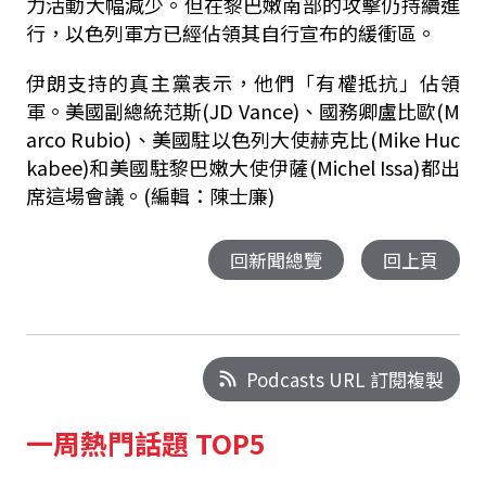
力活動大幅減少。但在黎巴嫩南部的攻擊仍持續進
行，以色列軍方已經佔領其自行宣布的緩衝區。
伊朗支持的真主黨表示，他們「有權抵抗」佔領
軍。美國副總統范斯(JD Vance)、國務卿盧比歐(M
arco Rubio)、美國駐以色列大使赫克比(Mike Huc
kabee)和美國駐黎巴嫩大使伊薩(Michel Issa)都出
席這場會議。(編輯：陳士廉)
回新聞總覽
回上頁
Podcasts URL 訂閱複製
一周熱門話題 TOP5