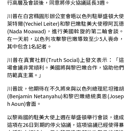
行高層及會談後，同意將停火協議延長3週。
川普在白宮橢圓形辦公室會晤以色列駐華盛頓大使
萊特爾(Yechiel Leiter)和黎巴嫩駐美大使穆阿瓦德
(Nada Moawad)，進行美國斡旋的第二輪會談。
在一天前，以色列攻擊黎巴嫩導致至少5人喪命，
其中包含1名記者。
川普在真實社群(Truth Social)上發文表示：「這
場會議非常順利。美國將與黎巴嫩合作，協助他們
防範真主黨。」
川普說，他期待在不久將來與以色列總理尼坦雅胡
(Benjamin Netanyahu)和黎巴嫩總統奧恩(Josep
h Aoun)會面。
以黎兩國的駐美大使上週在華盛頓舉行會談，達成
這項在26日到期的停火協議，這項協議已經使得暴