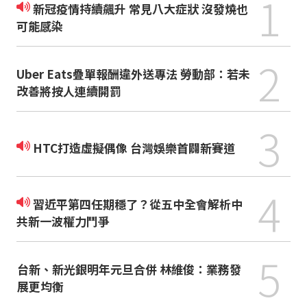
1
新冠疫情持續飆升 常見八大症狀 沒發燒也
可能感染
2
Uber Eats疊單報酬違外送專法 勞動部：若未
改善將按人連續開罰
3
HTC打造虛擬偶像 台灣娛樂首闢新賽道
4
習近平第四任期穩了？從五中全會解析中
共新一波權力鬥爭
5
台新、新光銀明年元旦合併 林維俊：業務發
展更均衡