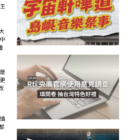
者王
大
中
難
是
更
改
慎
都