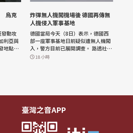
 烏克
炸彈無人機闖機場後 德國再傳無
人機侵入軍事基地
亞發動攻
德國當局今天（8日）表示，德國西
加利亞與
部一座軍事基地日前疑似遭無人機闖
發地點鄰
入，警方目前已展開調查。 路透社報
略天然氣
導，當地時間6日晚間10點左右，位
18 小時
於北萊茵-西發利亞邦（North Rhine
這架無人
-Westphalia）梅謝尼希鎮（Mecher
用」的型
nich）、距離比利時邊境約35公里的
蘭大使，
軍事基地被發現有2架無人機出沒。
軍方隨後派遣憲兵進駐戒備，同時通
知警方...
臺灣之音APP