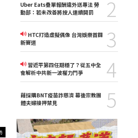
2
Uber Eats疊單報酬違外送專法 勞
動部：若未改善將按人連續開罰
3
HTC打造虛擬偶像 台灣娛樂首闢
新賽道
4
習近平第四任期穩了？從五中全
會解析中共新一波權力鬥爭
5
藉採購BNT疫苗詐慈濟 幕後宗教團
體夫婦接押禁見
訪