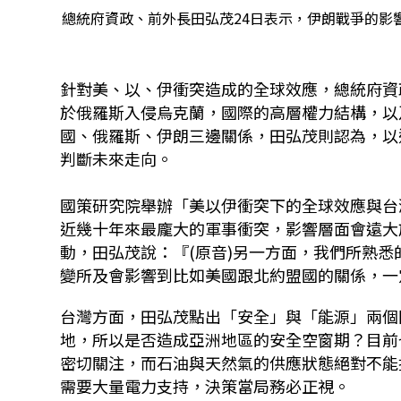
總統府資政、前外長田弘茂24日表示，伊朗戰爭的影
針對美、以、伊衝突造成的全球效應，總統府資政
於俄羅斯入侵烏克蘭，國際的高層權力結構，以
國、俄羅斯、伊朗三邊關係，田弘茂則認為，以
判斷未來走向。
國策研究院舉辦「美以伊衝突下的全球效應與台
近幾十年來最龐大的軍事衝突，影響層面會遠大
動，田弘茂說：『(原音)另一方面，我們所熟
變所及會影響到比如美國跟北約盟國的關係，一
台灣方面，田弘茂點出「安全」與「能源」兩個
地，所以是否造成亞洲地區的安全空窗期？目前
密切關注，而石油與天然氣的供應狀態絕對不能
需要大量電力支持，決策當局務必正視。