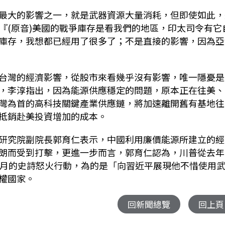
最大的影響之一，就是武器資源大量消耗，但即使如此，
『(原音)美國的戰爭庫存是看我們的地區，印太司令有它
庫存，我想都已經用了很多了；不是直接的影響，因為亞
台灣的經濟影響，從股市來看幾乎沒有影響，唯一隱憂是
，李淳指出，因為能源供應穩定的問題，原本正在往美、
灣為首的高科技關鍵產業供應鏈，將加速離開舊有基地往
抵銷赴美投資增加的成本。
研究院副院長郭育仁表示，中國利用廉價能源所建立的經
朗而受到打擊，更進一步而言，郭育仁認為，川普從去年
2月的史詩怒火行動，為的是「向習近平展現他不惜使用
權國家。
回新聞總覽
回上頁