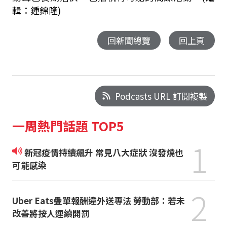
輯：鍾錦隆)
回新聞總覽
回上頁
Podcasts URL 訂閱複製
一周熱門話題 TOP5
1
新冠疫情持續飆升 常見八大症狀 沒發燒也
可能感染
2
Uber Eats疊單報酬違外送專法 勞動部：若未
改善將按人連續開罰