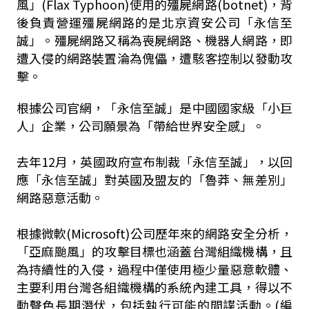
風」(Flax Typhoon)使用的殭屍網路
(botnet)，背
後負責營運殭屍網路的是北京資安公司「永信至
誠」。殭屍網路又稱為喪屍網路、機器人網路，即
遭入侵的網路裝置淪為傀儡，遭駭客控制以發動攻
擊。
根據公司官網，「永信至誠」是中國國家級「小巨
人」企業，公司願景為「帶給世界安全感」。
去年12月，英國政府宣布制裁「永信至誠」，以回
應「永信至誠」對英國及盟友的「魯莽、無差別」
網路惡意活動。
根據微軟(Microsoft)公司歷年來的網路安全分析，
「亞麻颱風」的攻擊目標也涵蓋台灣組織機構，且
為持續性的入侵，過程中僅使用極少量惡意軟體、
主要利用台灣各組織機構的系統內建工具，得以不
動聲色長期潛伏，包括執行可能的間諜活動。(編