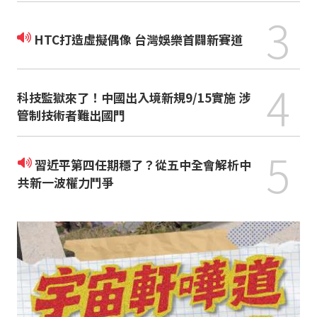
3
HTC打造虛擬偶像 台灣娛樂首闢新賽道
4
科技監獄來了！中國出入境新規9/15實施 涉
管制技術者難出國門
5
習近平第四任期穩了？從五中全會解析中
共新一波權力鬥爭