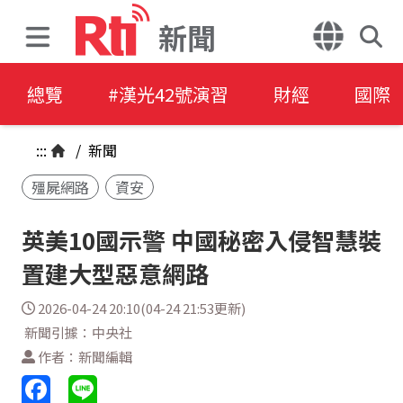
新聞
總覽
#漢光42號演習
財經
國際
:::
/
新聞
殭屍網路
資安
英美10國示警 中國秘密入侵智慧裝
置建大型惡意網路
2026-04-24 20:10(04-24 21:53更新)
新聞引據：中央社
作者：新聞編輯