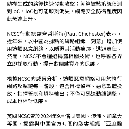
隨機生成的路徑快速發動攻擊；就算被駭系統偵測
到IoC，IoC也可能即刻消失，網路安全防衛難度因
此急遽上升。
NCSC行動總監齊哲斯特(Paul Chichester)表示，
近年來，以中國為據點的網路組織「刻意」增加使
用這類惡意網絡，以隱匿其活動痕跡、逃避責任。
然而，NCSC不會迴避揭露相關技術，也呼籲各界
立即採取行動、提升對關鍵資產的保護。
根據NCSC的威脅分析，這類惡意網絡可用於執行
網路攻擊鏈每一階段，包含目標偵察、惡意軟體投
放、指揮管制和資料輸出；不僅可迅速動態調整，
成本也相對低廉。
英國NCSC曾於2024年9月偕同美國、澳洲、加拿大
等國，揭露與中國官方有關的駭客組織「亞麻颱