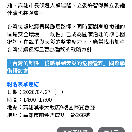
捷、高雄市長候選人賴瑞隆、立委許智傑與立委鍾
佳濱也將與會。
台灣位處地震帶與颱風路徑，同時面對高度複雜的
區域安全環境，「韌性」已成為國家治理的核心關
鍵詞，在戰爭與天災的雙重壓力下，應當找出加強
台灣持續運轉且更為強韌的戰略方針。
「台灣的韌性—從戰爭到天災的危機管理」國際學
術研討會
報名表單連結
日期：
2026/04/27
（一）
時間：
14:00
–
17:00
地點：高雄漢來大飯店
9
樓國際宴會廳
地址：高雄市前金區成功一路
266
號