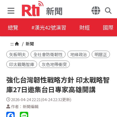
新聞
總覽
#漢光42號演習
財經
國際
:::
/
新聞
矢板明夫
全社會防衛韌性
地緣政治
明居正
印太戰略智庫
灰色地帶衝突
強化台灣韌性戰略方針 印太戰略智
庫27日邀集台日專家高雄開講
2026-04-24 22:21(04-24 22:32更新)
作者：新聞編輯