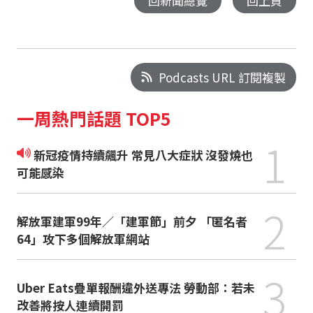
回新聞總覽
回上頁
Podcasts URL 訂閱複製
一周熱門話題 TOP5
1
新冠疫情持續飆升 常見八大症狀 沒發燒也
可能感染
2
解放軍建軍99年／「建軍節」前夕 「匿名者
64」攻下多個解放軍網站
3
Uber Eats疊單報酬違外送專法 勞動部：若未
改善將按人連續開罰