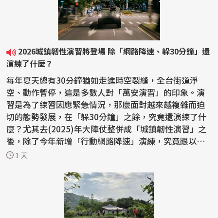
2026城鎮韌性演習將登場 除「網路降速、躲30分鐘」還
演練了什麼？
每年夏天總有30分鐘猶如走進時空裂縫，全台街道淨
空、動作暫停，這是多數人對「萬安演習」的印象。演
習是為了練習因應緊急情況，那麼面對越來越複雜而迫
切的態勢發展，在「躲30分鐘」之餘，究竟還演練了什
麼？尤其去(2025)年大陣仗整併成「城鎮韌性演習」之
後，除了今年新增「行動網路降速」演練，究竟跟以往
還有哪些差...
1 天