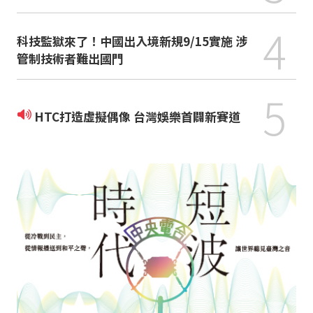
4
科技監獄來了！中國出入境新規9/15實施 涉
管制技術者難出國門
5
HTC打造虛擬偶像 台灣娛樂首闢新賽道