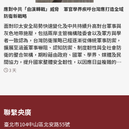
應對中共「由演轉戰」威脅 軍官學界疾呼台灣應打造全域
防衛新戰略
面對印太安全局勢快速變化及中共持續升高對台軍事與
灰色地帶施壓，包括兩岸主管機構陸委會以及軍方與學
者一致認為，台灣防衛策略已經逐漸從傳統軍事防禦，
擴展至涵蓋軍事嚇阻、認知防禦、制度韌性與全社會防
衛的整合架構，期盼藉由政府、國軍、學界、媒體及民
間協力，提升國家整體安全韌性，以因應日益複雜的安
全挑戰。...
3 天
聯繫央廣
臺北市104中山區北安路55號