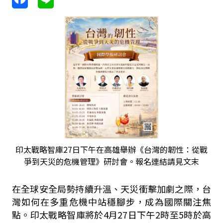
印太戰略智庫27日下午在高雄舉辦《台灣的韌性：從戰
爭到天災的危機管理》研討會。報名連結請見文末
在全球安全局勢持續升溫、天災衝擊加劇之際，台
灣如何在多重危機中站穩腳步，成為國際關注焦
點。印太戰略智庫將於
4
月
27
日下午
2
時至
5
時於高