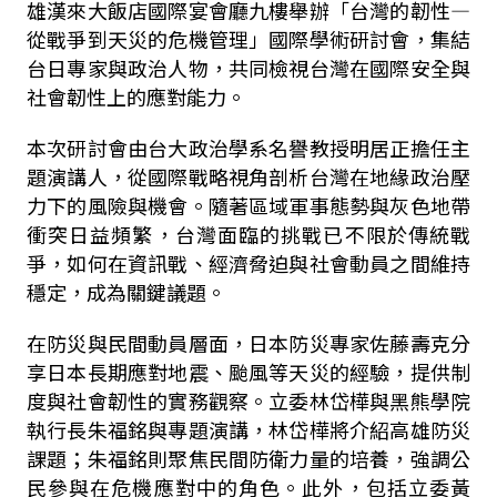
雄漢來大飯店國際宴會廳九樓舉辦「台灣的韌性—
從戰爭到天災的危機管理」國際學術研討會，集結
台日專家與政治人物，共同檢視台灣在國際安全與
社會韌性上的應對能力。
本次研討會由台大政治學系名譽教授明居正擔任主
題演講人，從國際戰略視角剖析台灣在地緣政治壓
力下的風險與機會。隨著區域軍事態勢與灰色地帶
衝突日益頻繁，台灣面臨的挑戰已不限於傳統戰
爭，如何在資訊戰、經濟脅迫與社會動員之間維持
穩定，成為關鍵議題。
在防災與民間動員層面，日本防災專家佐藤壽克分
享日本長期應對地震、颱風等天災的經驗，提供制
度與社會韌性的實務觀察。立委林岱樺與黑熊學院
執行長朱福銘與專題演講，林岱樺將介紹高雄防災
課題；朱福銘則聚焦民間防衛力量的培養，強調公
民參與在危機應對中的角色。此外，包括立委黃