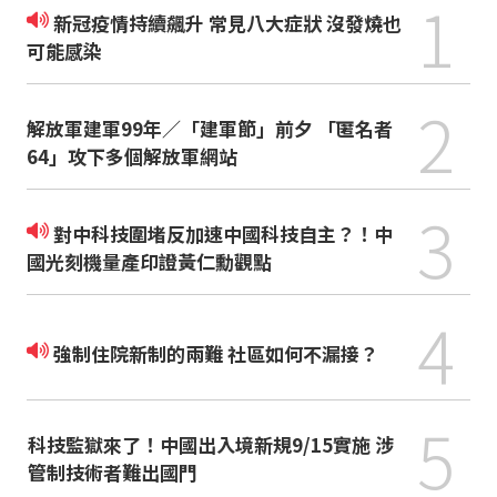
1
新冠疫情持續飆升 常見八大症狀 沒發燒也
可能感染
2
解放軍建軍99年／「建軍節」前夕 「匿名者
64」攻下多個解放軍網站
3
對中科技圍堵反加速中國科技自主？！中
國光刻機量產印證黃仁勳觀點
4
強制住院新制的兩難 社區如何不漏接？
5
科技監獄來了！中國出入境新規9/15實施 涉
管制技術者難出國門