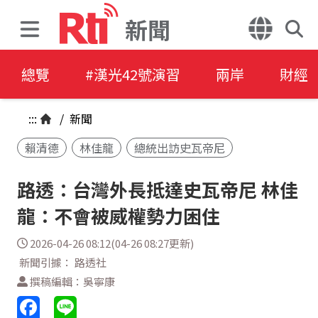
新聞
總覽
#漢光42號演習
兩岸
財經
:::
/
新聞
賴清德
林佳龍
總統出訪史瓦帝尼
路透：台灣外長抵達史瓦帝尼 林佳
龍：不會被威權勢力困住
2026-04-26 08:12(04-26 08:27更新)
新聞引據： 路透社
撰稿編輯：吳寧康