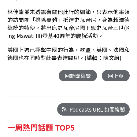
林佳龍並未透露有關他此行的細節，只表示他率領
的訪問團「排除萬難」抵達史瓦帝尼，身為賴清德
總統的特使，將出席史瓦帝尼國王恩史瓦帝三世(K
ing Mswati III)登基40週年的慶祝活動。
美國上週已抨擊中國的行為，歐盟、英國、法國和
德國也在同時對此事表達關切。(編輯：陳文蔚)
回新聞總覽
回上頁
Podcasts URL 訂閱複製
一周熱門話題 TOP5