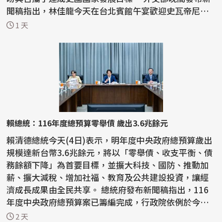
聞稿指出，林佳龍今天在台北賓館午宴歡迎史瓦帝尼王
國...
1 天
賴總統：116年度總預算零舉債 歲出3.6兆餘元
賴清德總統今天(4日)表示，明年度中央政府總預算歲出
規模達新台幣3.6兆餘元，將以「零舉債、收支平衡、債
務餘額下降」為首要目標，並擴大科技、國防、推動加
薪、擴大減稅、增加社福、教育及公共建設投資，讓經
濟成長成果由全民共享。 總統府發布新聞稿指出，116
年度中央政府總預算案已籌編完成，行政院依例於今天
下午...
2 天