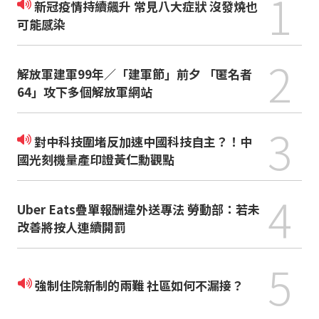
1
新冠疫情持續飆升 常見八大症狀 沒發燒也
可能感染
2
解放軍建軍99年／「建軍節」前夕 「匿名者
64」攻下多個解放軍網站
3
對中科技圍堵反加速中國科技自主？！中
國光刻機量產印證黃仁勳觀點
4
Uber Eats疊單報酬違外送專法 勞動部：若未
改善將按人連續開罰
5
強制住院新制的兩難 社區如何不漏接？