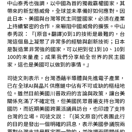
中山泰秀也強調，以中國為首的獨裁霸權國家，其
帶來的新型態威脅，全球並未準備好如何應對。因
此日本、美國與台灣等民主同盟國家，必須在產業
上持續緊密的合作，來嚇阻中國威脅的擴張。中山
泰秀說：『(原音+翻譯)0到1的技術是最難的，台
灣這個島上凝聚了非常多的經驗與創新技術；日本
是製造業非常強的國家，可以把到從1到10、10到
100的來量產；成果我們分享給全世界的民主國
家，這也是美國可以做到的事情。』
司徒文則表示，台灣憑藉半導體與先進電子產業，
已在全球AI與晶片供應鏈中佔有不可或缺的樞紐地
位。雖然目前美國川普政府的言論與政策，讓台美
關係充滿了不確定性，但美國民眾普遍支持台灣的
國防，而近期美國跨黨派議員訪台，也印證了支持
台灣的立場。司徒文說：『(英文原音)代表團此行
的目的是發出一個明確的訊息，表示美國參議院兩
黨對台灣支持是堅定而一致的，並強調兩國關係的