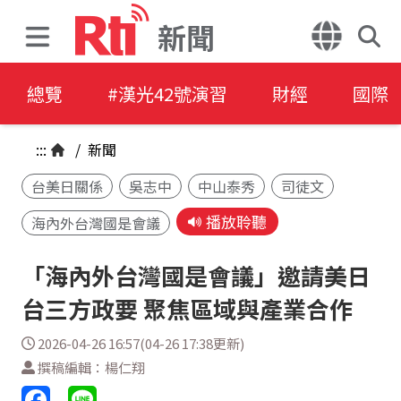
新聞
總覽
#漢光42號演習
財經
國際
:::
/
新聞
台美日關係
吳志中
中山泰秀
司徒文
播放聆聽
海內外台灣國是會議
「海內外台灣國是會議」邀請美日
台三方政要 聚焦區域與產業合作
2026-04-26 16:57(04-26 17:38更新)
撰稿編輯：楊仁翔