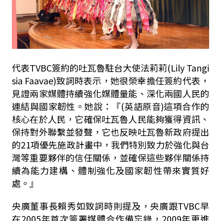
代表TVBC簽約的吐瓦魯駐台大使法莉莉(Lily Tangi
sia Faavae)致詞時表示，她很榮幸擔任簽約代表，
見證兩家媒體持續強化媒體量能、深化兩國人民的
連結與國家韌性。她說：『(英語原音)這項合作的
核心在於人民，它確保吐瓦魯人民能夠獲得資訊、
保持對外聯繫並發聲，它也反映吐瓦魯新政府提出
的21項優先施政計畫中，我們特別致力於強化與台
灣等重要夥伴的信任關係，並確保這些夥伴關係持
續為能力建構、體制強化及國家韌性帶來實質好
處。』
央廣董事長賴秀如致詞時則提及，央廣跟TVBC早
在2005年首次簽署媒體合作備忘錄，2009年更進