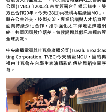
公司(
TVBC)
自
2005
年首度簽署合作備忘錄後，雙
方已合作
20
年。今天
(28
日
)
兩機構再度續簽
MOU
，
將在公共外交、技術交流、專業培訓與人才培育等
面向持續深化合作，攜手強化太平洋地區媒體網
絡，共同因應數位落差、氣候變遷與假訊息擴散等
全球挑戰。
中央廣播電臺與吐瓦魯廣播公司(Tuvalu Broadcas
ting Corporation, TVBC)今天續簽MOU，簽約典
禮由吐瓦魯在台學生表演精彩的傳統舞蹈拉開序
幕。