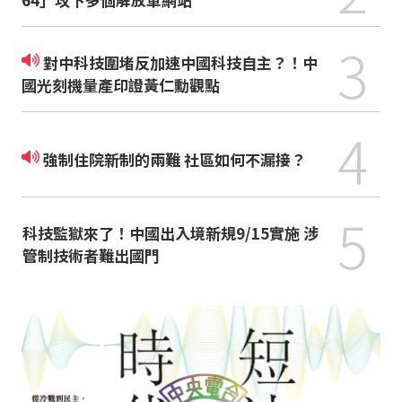
3
對中科技圍堵反加速中國科技自主？！中
國光刻機量產印證黃仁勳觀點
4
強制住院新制的兩難 社區如何不漏接？
5
科技監獄來了！中國出入境新規9/15實施 涉
管制技術者難出國門