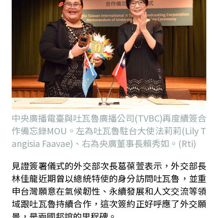
中央廣播電臺與吐瓦魯廣播公司(TVBC)再度續簽合
作備忘錄MOU。左為吐瓦魯駐台大使法莉莉(Lily T
angisia Faavae)、右為央廣董事長賴秀如。(Rti)
見證簽署儀式的外交部次長葛葆萱表示，外交部長
林佳龍近期曾以總統特使的身分訪問吐瓦魯，並重
申台灣願意在氣候韌性、永續發展和人文交流等領
域跟吐瓦魯持續合作，這次簽約正好呼應了外交願
景，是兩國邦誼的里程碑。