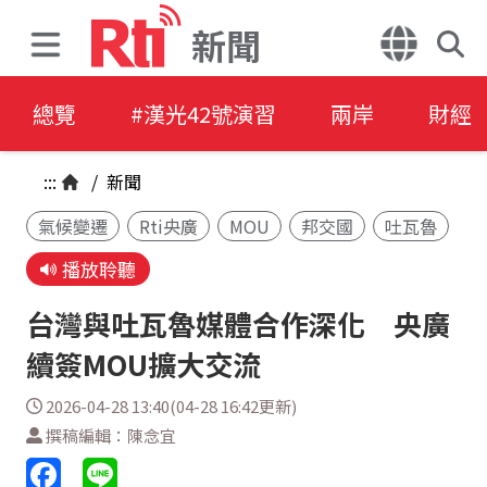
新聞
總覽
#漢光42號演習
兩岸
財經
:::
/
新聞
氣候變遷
Rti央廣
MOU
邦交國
吐瓦魯
播放聆聽
台灣與吐瓦魯媒體合作深化 央廣
續簽MOU擴大交流
2026-04-28 13:40(04-28 16:42更新)
撰稿編輯：陳念宜