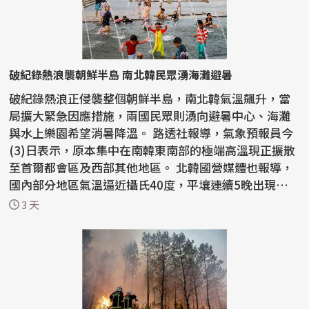
破紀錄熱浪襲朝鮮半島 南北韓民眾湧海灘避暑
破紀錄熱浪正侵襲整個朝鮮半島，南北韓氣溫飆升，當
局擴大緊急因應措施，兩國民眾則湧向避暑中心、海灘
與水上樂園希望消暑降溫。 路透社報導，氣象預報員今
(3)日表示，原本集中在南韓東南部的極端高溫現正擴散
至首爾都會區及西部其他地區。 北韓國營媒體也報導，
國內部分地區氣溫逼近攝氏40度，平壤連續5晚出現「熱
帶...
3 天