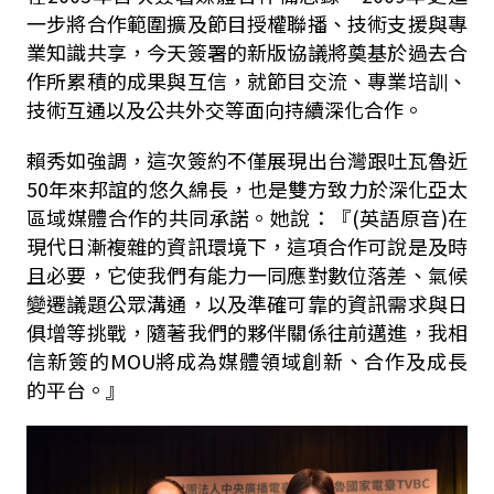
一步將合作範圍擴及節目授權聯播、技術支援與專
業知識共享，今天簽署的新版協議將奠基於過去合
作所累積的成果與互信，就節目交流、專業培訓、
技術互通以及公共外交等面向持續深化合作。
賴秀如強調，這次簽約不僅展現出台灣跟吐瓦魯近
50年來邦誼的悠久綿長，也是雙方致力於深化亞太
區域媒體合作的共同承諾。她說：『(英語原音)在
現代日漸複雜的資訊環境下，這項合作可說是及時
且必要，它使我們有能力一同應對數位落差、氣候
變遷議題公眾溝通，以及準確可靠的資訊需求與日
俱增等挑戰，隨著我們的夥伴關係往前邁進，我相
信新簽的MOU將成為媒體領域創新、合作及成長
的平台。』