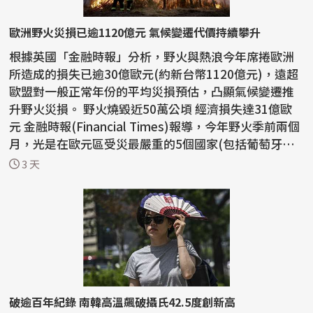
歐洲野火災損已逾1120億元 氣候變遷代價持續攀升
根據英國「金融時報」分析，野火與熱浪今年席捲歐洲
所造成的損失已逾30億歐元(約新台幣1120億元)，遠超
歐盟對一般正常年份的平均災損預估，凸顯氣候變遷推
升野火災損。 野火燒毀近50萬公頃 經濟損失達31億歐
元 金融時報(Financial Times)報導，今年野火季前兩個
月，光是在歐元區受災最嚴重的5個國家(包括葡萄牙、
希...
3 天
破逾百年紀錄 南韓高溫飆破攝氏42.5度創新高