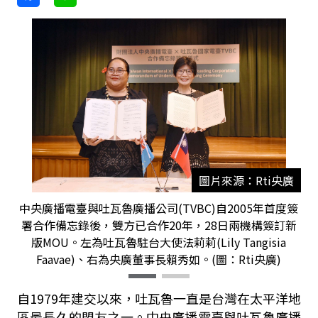
圖片來源：Rti央廣
中央廣播電臺與吐瓦魯廣播公司(TVBC)自2005年首度簽
署合作備忘錄後，雙方已合作20年，28日兩機構簽訂新
版MOU。左為吐瓦魯駐台大使法莉莉(Lily Tangisia
Faavae)、右為央廣董事長賴秀如。(圖：Rti央廣)
自
1979
年建交以來，吐瓦魯一直是台灣在太平洋地
區最長久的盟友之一。中央廣播電臺與吐瓦魯廣播