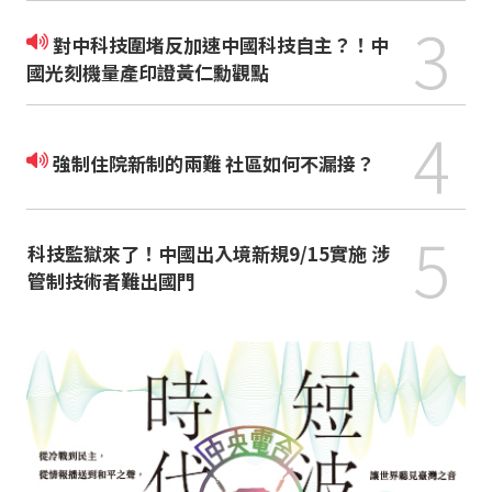
3
對中科技圍堵反加速中國科技自主？！中
國光刻機量產印證黃仁勳觀點
4
強制住院新制的兩難 社區如何不漏接？
5
科技監獄來了！中國出入境新規9/15實施 涉
管制技術者難出國門