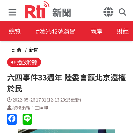
新聞
總覽
#漢光42號演習
兩岸
財經
:::
/
新聞
播放聆聽
六四事件33週年 陸委會籲北京還權
於民
2022-05-26 17:31(12-13 23:15更新)
撰稿編輯：王照坤