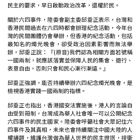
民主的要求，早日啟動政治改革，還權於民。
關於六四事件，陸委會副主委邱垂正表示，台灣和
香港民間過去在六四時都會辦理紀念活動，今年台
灣的民間團體仍會舉辦，但香港的紀念活動，包括
最知名的燭光晚會，卻受政治因素影響而無法舉
辦，邱垂正說：『(原音)我們認為相關方面若號稱
一國兩制，就應該落實並保障人民的集會、遊行、
表意自由，否則只會和民心漸行漸遠。』
邱垂正強調，能否持續舉辦六四紀念燭光晚會，是
檢視香港實踐一國兩制的指標。
邱垂正也指出，香港國安法實施後，港人的言論自
由受到箝制，台灣成為華人社會唯一可以公開紀念
六四事件的民主國家。陸委會呼籲社會大眾記住六
四事件及其真相，未來也會持續關注中國大陸的人
權議題，維護台灣做為華人世界的民主燈塔，捍衛