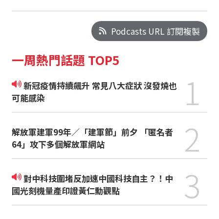
Podcasts URL 訂閱複製
一周熱門話題 TOP5
1
新冠疫情持續飆升 常見八大症狀 沒發燒也
可能感染
2
解放軍建軍99年／「建軍節」前夕 「匿名者
64」攻下多個解放軍網站
3
對中科技圍堵反加速中國科技自主？！中
國光刻機量產印證黃仁勳觀點