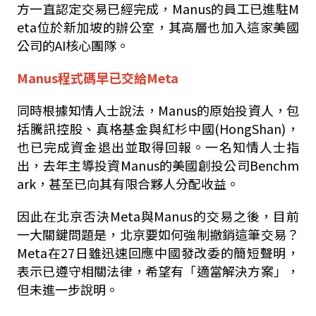
方一直認定交易已經完成，
Manus
的員工已進駐
M
eta
位於新加坡的辦公室，其高層也加入這家美國
公司的
AI
核心團隊。
Manus程式碼早已交給Meta
同時根據知情人士說法，
Manus
的原始投資人，包
括騰訊控股、真格基金與紅杉中國
(HongShan)
，
也已完成資金退出並取得回報。一名知情人士指
出，去年主導投資
Manus
的美國創投公司
Benchm
ark
，甚至已向其有限合夥人分配收益。
因此在北京否決
Meta
與
Manus
的交易之後，目前
一大關鍵問題是，北京要如何強制撤銷這筆交易？
Meta
在
27
日雖迅速回應中國發改委的簡短聲明，
表示已遵守相關法律，希望有「適當解決方案」，
但未進一步說明。