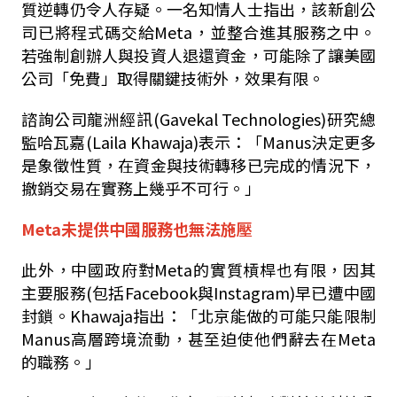
質逆轉仍令人存疑。一名知情人士指出，該新創公
司已將程式碼交給
Meta
，並整合進其服務之中。
若強制創辦人與投資人退還資金，可能除了讓美國
公司「免費」取得關鍵技術外，效果有限。
諮詢公司龍洲經訊
(Gavekal Technologies)
研究總
監哈瓦嘉
(Laila Khawaja)
表示：「
Manus
決定更多
是象徵性質，在資金與技術轉移已完成的情況下，
撤銷交易在實務上幾乎不可行。」
Meta未提供中國服務也無法施壓
此外，中國政府對
Meta
的實質槓桿也有限，因其
主要服務
(
包括
Facebook
與
Instagram)
早已遭中國
封鎖。
Khawaja
指出：「北京能做的可能只能限制
Manus
高層跨境流動，甚至迫使他們辭去在
Meta
的職務。」