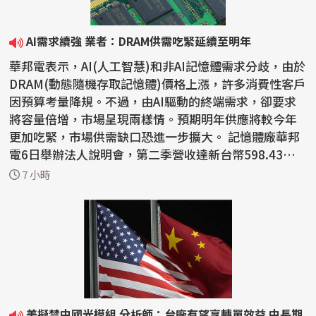
AI需求續強 業者：DRAM供需吃緊延續至明年
華邦電表示，AI(人工智慧)和非AI記憶體需求分歧，由於
DRAM(動態隨機存取記憶體)價格上漲，許多消費性客戶
因預算考量降規。不過，由AI驅動的終端需求，卻要求
將容量倍增，市場呈現兩樣情。預期明年供應將較今年
更加吃緊，市場供需缺口恐進一步擴大。 記憶體廠華邦
電6日舉辦法人說明會，第二季營收達新台幣598.43億
元，...
7 小時
美擬禁中國光模組 分析師：台廠有望享轉單效益 中長期