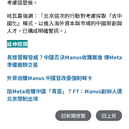
考慮這麼做。
哈瓦嘉強調：「北京這次的行動對考慮採取『去中
國化』模式、以進入海外資本與市場的中國新創與
人才，已構成明確警訊。」
延伸閱讀
長臂管轄發威？中國否決
Manus
收購案後
傳
Meta
準備撤銷交易
外資收購
Manus
中國發改委強制喊卡
阻
Meta
收購中國「青苗」？
FT
：
Manus
創辦人遭
北京限制出境
回新聞總覽
回上頁