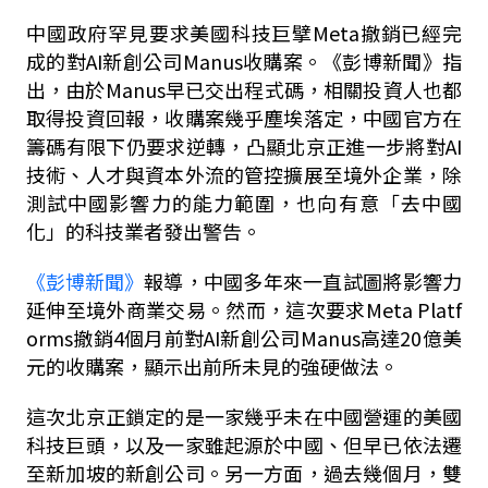
中國政府罕見要求美國科技巨擘
Meta
撤銷已經完
成的對
AI
新創公司
Manus
收購
案。《彭博新聞》指
出，由於
Manus
早已交出程式碼，相關投資人也都
取得投資回報，收購案幾乎塵埃落定，中國官方在
籌碼有限下仍要求逆轉，凸顯北京正進一步將對
AI
技術、人才與資本外流的管控擴展至境外企業，除
測試中國影響力的能力範圍，也向有意「去中國
化」的科技業者發出警告。
《彭博新聞》
報導，中國多年來一直試圖將影響力
延伸至境外商業交易。然而，這次要求
Meta Platf
orms
撤銷
4
個月前對
AI
新創公司
Manus
高達
20
億美
元的收購案，顯示出前所未見的強硬做法。
這次北京正鎖定的是一家幾乎未在中國營運的美國
科技巨頭，以及一家雖起源於中國、但早已依法遷
至新加坡的新創公司。另一方面，過去幾個月，雙