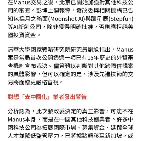
在
Manus
交易之後，北京已開始加強對其他科技公
司的審查。彭博上週報導，發改委與相關機構已告
知包括月之暗面
(Moonshot AI)
與躍星辰
(Stepfun)
等
AI
新創公司，除非獲得明確批准，否則應拒絕美
國投資資金。
清華大學國家戰略研究院研究員劉旭指出，
Manus
案是當局首次公開透過一項已有
15
年歷史的外資審
查機制宣布裁決。儘管難以判斷對其他跨國併購案
的具體影響，但可以確定的是，涉及先進技術的交
易將面臨更嚴格審視。
對想「去中國化」業者發出警告
分析認為，此次發改委決定的真正影響，可能不在
Manus
本身，而是在中國其他科技創業者。許多中
國科技公司為拓展國際市場、募集資金、延攬全球
人才並降低監管壓力，已將據點轉移至新加坡，或