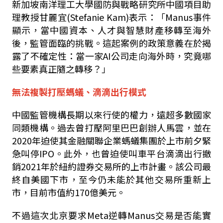
新加坡南洋理工大學國防與戰略研究所中國項目助
理教授甘麗宜
(Stefanie Kam)
表示：「
Manus
事件
顯示，當中國資本、人才與智慧財產移轉至海外
後，監管面臨的挑戰。這起案例的政策意義在於揭
露了不確定性：當一家
AI
公司走向海外時，究竟哪
些要素真正隨之轉移？」
無法複製打壓螞蟻、滴滴出行模式
中國監管機構長期以來行使的權力，遠超多數國家
同類機構。過去曾打壓阿里巴巴創辦人馬雲，並在
2020
年迫使其金融關聯企業螞蟻集團於上市前夕緊
急叫停
IPO
。此外，也曾迫使叫車平台滴滴出行撤
銷
2021
年於紐約證券交易所的上市計畫。該公司最
終自美國下市，至今仍未能於其他交易所重新上
市，目前市值約
170
億美元。
不過這次北京要求
Meta
逆轉
Manus
交易是否能實