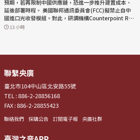
預期，若再限制中國供應鏈，恐進一步推升建置成本、
延後部署時程。 美國聯邦通訊委員會(FCC)擬禁止自中
國進口光收發模組。對此，研調機構Counterpoint Res
earc...
13 小時
聯繫央廣
臺北市104中山區北安路55號
TEL : 886-2-28856168
FAX : 886-2-28855423
聯絡我們
採購公告
訂閱電子報
央廣社群
臺灣之音APP